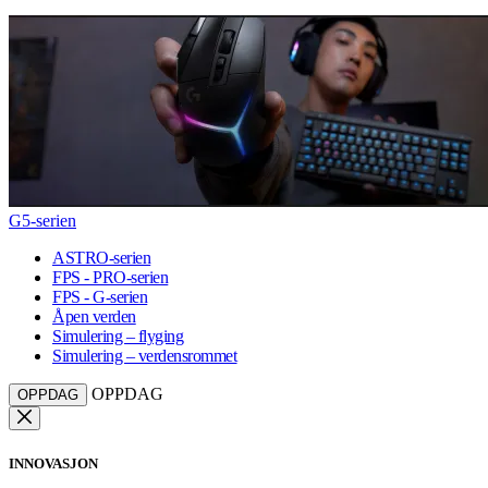
G5-serien
ASTRO-serien
FPS - PRO-serien
FPS - G-serien
Åpen verden
Simulering – flyging
Simulering – verdensrommet
OPPDAG
OPPDAG
INNOVASJON