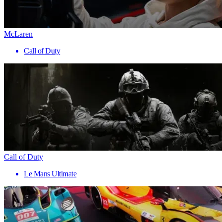
McLaren
Call of Duty
Call of Duty
Le Mans Ultimate