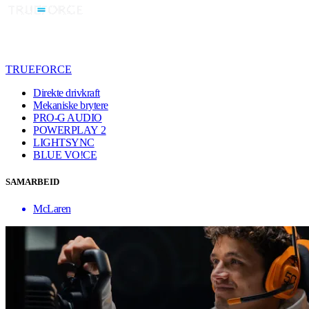
TRUEFORCE
Direkte drivkraft
Mekaniske brytere
PRO-G AUDIO
POWERPLAY 2
LIGHTSYNC
BLUE VO!CE
SAMARBEID
McLaren