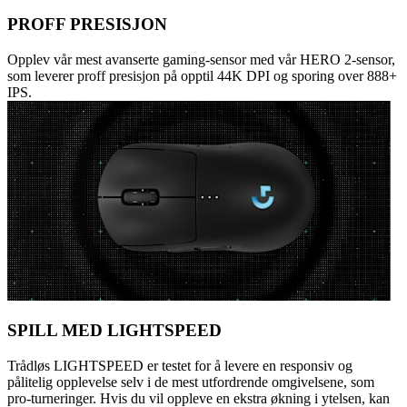
PROFF PRESISJON
Opplev vår mest avanserte gaming-sensor med vår HERO 2-sensor,
som leverer proff presisjon på opptil 44K DPI og sporing over 888+
IPS.
SPILL MED LIGHTSPEED
Trådløs LIGHTSPEED er testet for å levere en responsiv og
pålitelig opplevelse selv i de mest utfordrende omgivelsene, som
pro-turneringer. Hvis du vil oppleve en ekstra økning i ytelsen, kan