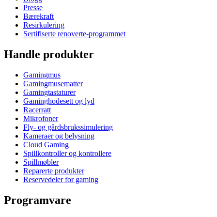
Presse
Bærekraft
Resirkulering
Sertifiserte renoverte-programmet
Handle produkter
Gamingmus
Gamingmusematter
Gamingtastaturer
Gaminghodesett og lyd
Racerratt
Mikrofoner
Fly- og gårdsbrukssimulering
Kameraer og belysning
Cloud Gaming
Spillkontroller og kontrollere
Spillmøbler
Reparerte produkter
Reservedeler for gaming
Programvare