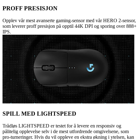
PROFF PRESISJON
Opplev vår mest avanserte gaming-sensor med vår HERO 2-sensor,
som leverer proff presisjon på opptil 44K DPI og sporing over 888+
IPS.
SPILL MED LIGHTSPEED
Trådløs LIGHTSPEED er testet for å levere en responsiv og
pålitelig opplevelse selv i de mest utfordrende omgivelsene, som
pro-turneringer. Hvis du vil oppleve en ekstra økning i ytelsen, kan