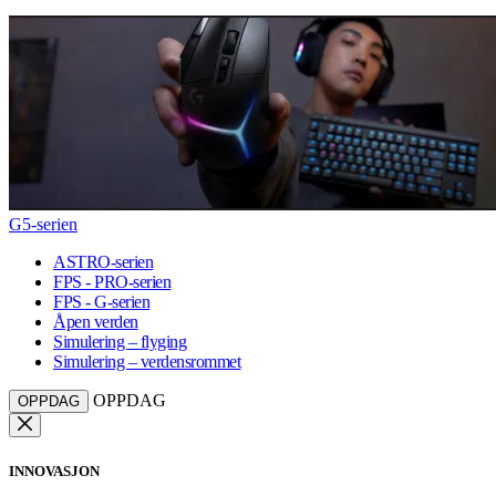
G5-serien
ASTRO-serien
FPS - PRO-serien
FPS - G-serien
Åpen verden
Simulering – flyging
Simulering – verdensrommet
OPPDAG
OPPDAG
INNOVASJON