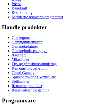
Presse
Bærekraft
Resirkulering
Sertifiserte renoverte-programmet
Handle produkter
Gamingmus
Gamingmusematter
Gamingtastaturer
Gaminghodesett og lyd
Racerratt
Mikrofoner
Fly- og gårdsbrukssimulering
Kameraer og belysning
Cloud Gaming
Spillkontroller og kontrollere
Spillmøbler
Reparerte produkter
Reservedeler for gaming
Programvare