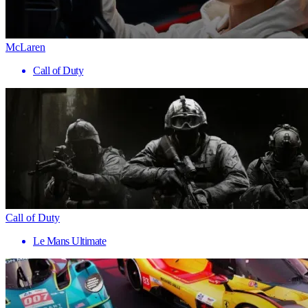
McLaren
Call of Duty
Call of Duty
Le Mans Ultimate