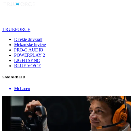
TRUEFORCE
Direkte drivkraft
Mekaniske brytere
PRO-G AUDIO
POWERPLAY 2
LIGHTSYNC
BLUE VO!CE
SAMARBEID
McLaren