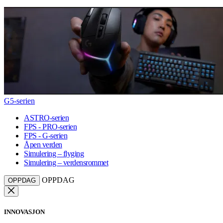
G5-serien
ASTRO-serien
FPS - PRO-serien
FPS - G-serien
Åpen verden
Simulering – flyging
Simulering – verdensrommet
OPPDAG
OPPDAG
INNOVASJON