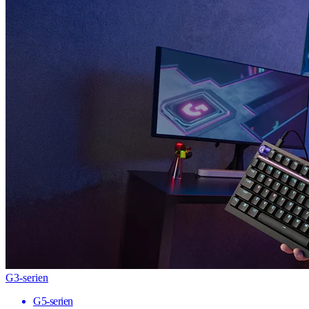
G3-serien
G5-serien