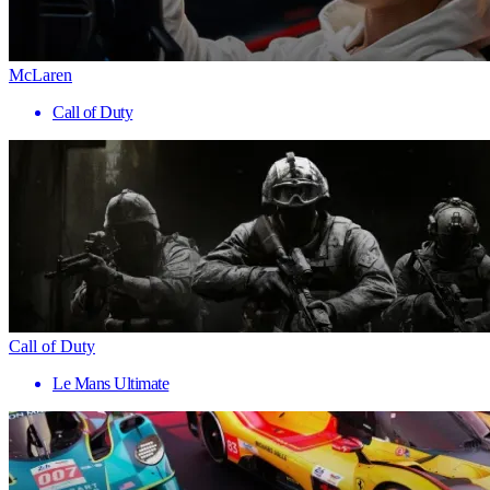
McLaren
Call of Duty
Call of Duty
Le Mans Ultimate