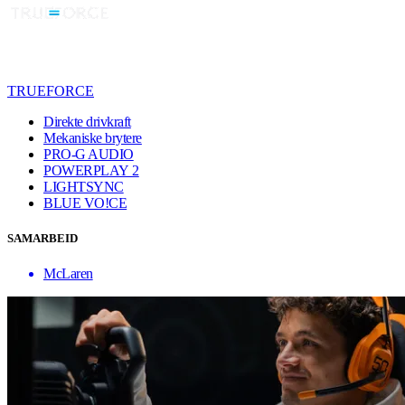
TRUEFORCE
Direkte drivkraft
Mekaniske brytere
PRO-G AUDIO
POWERPLAY 2
LIGHTSYNC
BLUE VO!CE
SAMARBEID
McLaren