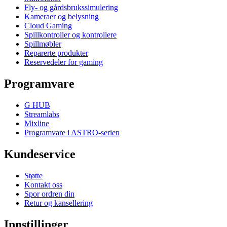
Fly- og gårdsbrukssimulering
Kameraer og belysning
Cloud Gaming
Spillkontroller og kontrollere
Spillmøbler
Reparerte produkter
Reservedeler for gaming
Programvare
G HUB
Streamlabs
Mixline
Programvare i ASTRO-serien
Kundeservice
Støtte
Kontakt oss
Spor ordren din
Retur og kansellering
Innstillinger