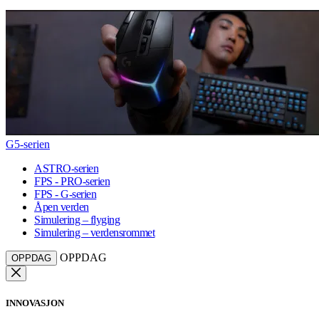
G5-serien
ASTRO-serien
FPS - PRO-serien
FPS - G-serien
Åpen verden
Simulering – flyging
Simulering – verdensrommet
OPPDAG
OPPDAG
INNOVASJON