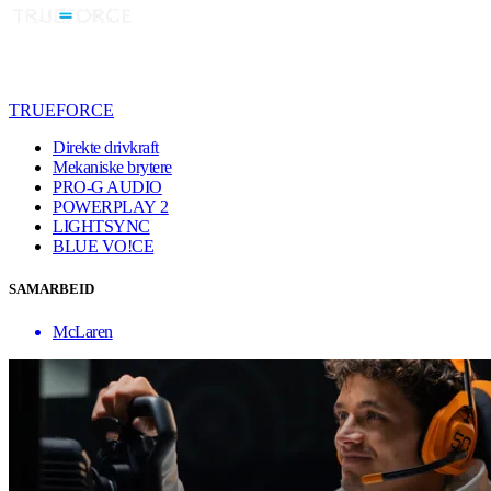
TRUEFORCE
Direkte drivkraft
Mekaniske brytere
PRO-G AUDIO
POWERPLAY 2
LIGHTSYNC
BLUE VO!CE
SAMARBEID
McLaren