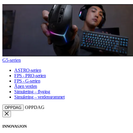
G5-serien
ASTRO-serien
FPS - PRO-serien
FPS - G-serien
Åpen verden
Simulering – flyging
Simulering – verdensrommet
OPPDAG
OPPDAG
INNOVASJON