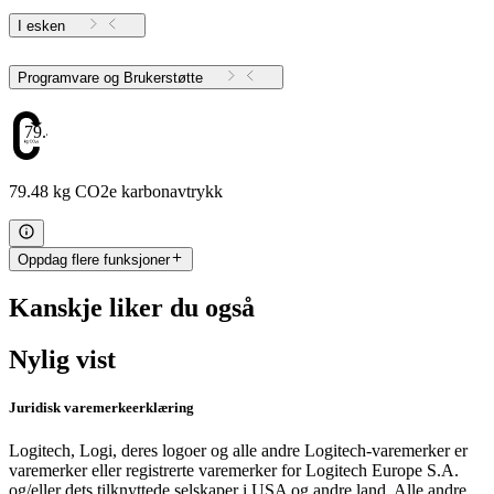
I esken
Programvare og Brukerstøtte
79.48
79.48 kg CO2e karbonavtrykk
Oppdag flere funksjoner
Kanskje liker du også
Nylig vist
Juridisk varemerkeerklæring
Logitech, Logi, deres logoer og alle andre Logitech-varemerker er
varemerker eller registrerte varemerker for Logitech Europe S.A.
og/eller dets tilknyttede selskaper i USA og andre land. Alle andre