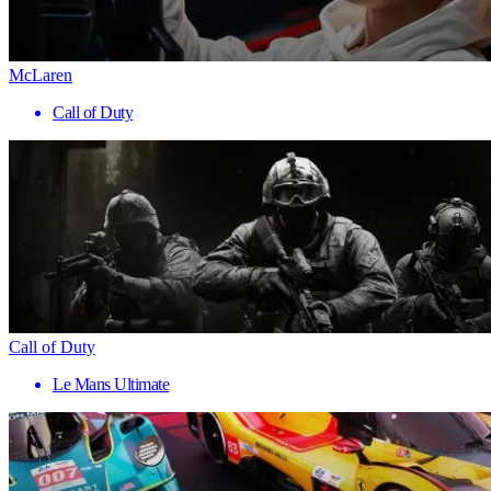
McLaren
Call of Duty
Call of Duty
Le Mans Ultimate