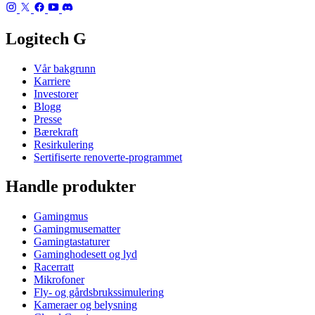
Logitech G
Vår bakgrunn
Karriere
Investorer
Blogg
Presse
Bærekraft
Resirkulering
Sertifiserte renoverte-programmet
Handle produkter
Gamingmus
Gamingmusematter
Gamingtastaturer
Gaminghodesett og lyd
Racerratt
Mikrofoner
Fly- og gårdsbrukssimulering
Kameraer og belysning