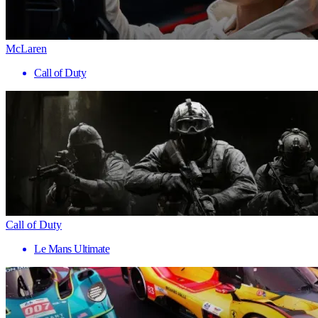
McLaren
Call of Duty
Call of Duty
Le Mans Ultimate