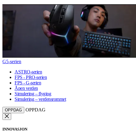
G5-serien
ASTRO-serien
FPS - PRO-serien
FPS - G-serien
Åpen verden
Simulering – flyging
Simulering – verdensrommet
OPPDAG
OPPDAG
INNOVASJON