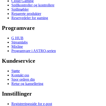
Cloud Gaming
Spillkontroller og kontrollere
Spillmøbler
Reparerte produkter
Reservedeler for gaming
Programvare
G HUB
Streamlabs
Mixline
Programvare i ASTRO-serien
Kundeservice
Støtte
Kontakt oss
Spor ordren din
Retur og kansellering
Innstillinger
Registreringsside for e-post