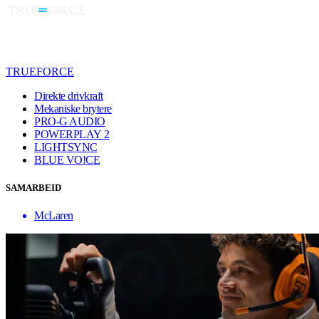
TRUEFORCE
Direkte drivkraft
Mekaniske brytere
PRO-G AUDIO
POWERPLAY 2
LIGHTSYNC
BLUE VO!CE
SAMARBEID
McLaren