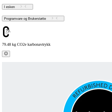
I esken
Programvare og Brukerstøtte
79.48
79.48 kg CO2e karbonavtrykk