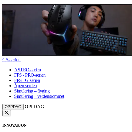
G5-serien
ASTRO-serien
FPS - PRO-serien
FPS - G-serien
Åpen verden
Simulering – flyging
Simulering – verdensrommet
OPPDAG
OPPDAG
INNOVASJON