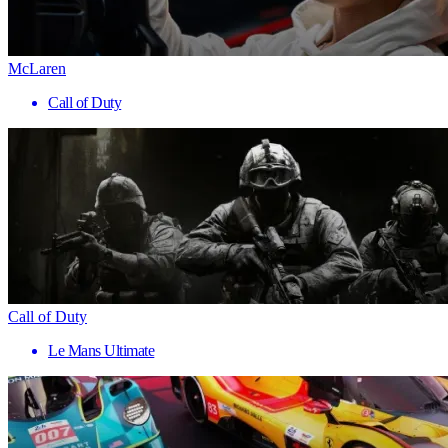
McLaren
Call of Duty
Call of Duty
Le Mans Ultimate