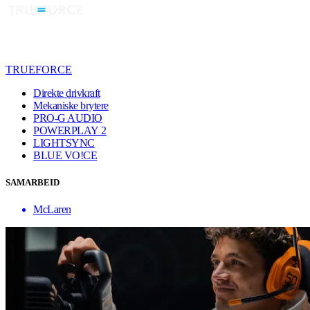
TRUEFORCE
Direkte drivkraft
Mekaniske brytere
PRO-G AUDIO
POWERPLAY 2
LIGHTSYNC
BLUE VO!CE
SAMARBEID
McLaren