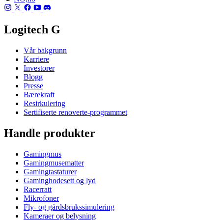
Logitech G
Vår bakgrunn
Karriere
Investorer
Blogg
Presse
Bærekraft
Resirkulering
Sertifiserte renoverte-programmet
Handle produkter
Gamingmus
Gamingmusematter
Gamingtastaturer
Gaminghodesett og lyd
Racerratt
Mikrofoner
Fly- og gårdsbrukssimulering
Kameraer og belysning