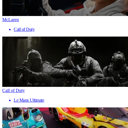
McLaren
Call of Duty
Call of Duty
Le Mans Ultimate