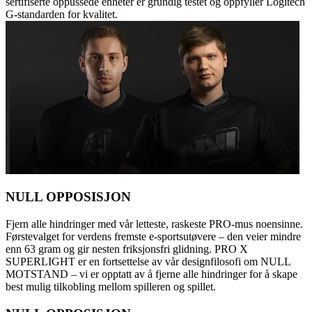
sertifiserte oppussede enheter er grundig testet og oppfyller Logitech
G-standarden for kvalitet.
NULL OPPOSISJON
Fjern alle hindringer med vår letteste, raskeste PRO-mus noensinne.
Førstevalget for verdens fremste e-sportsutøvere – den veier mindre
enn 63 gram og gir nesten friksjonsfri glidning. PRO X
SUPERLIGHT er en fortsettelse av vår designfilosofi om NULL
MOTSTAND – vi er opptatt av å fjerne alle hindringer for å skape
best mulig tilkobling mellom spilleren og spillet.