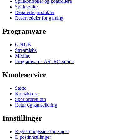
Spillkontroller og kontrollere
Spillmøbler
Reparerte produkter
Reservedeler for gaming
Programvare
G HUB
Streamlabs
Mixline
Programvare i ASTRO-serien
Kundeservice
Støtte
Kontakt oss
Spor ordren din
Retur og kansellering
Innstillinger
Registreringsside for e-post
E-postinnstillinger