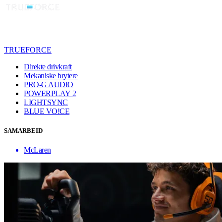
TRUEFORCE
Direkte drivkraft
Mekaniske brytere
PRO-G AUDIO
POWERPLAY 2
LIGHTSYNC
BLUE VO!CE
SAMARBEID
McLaren