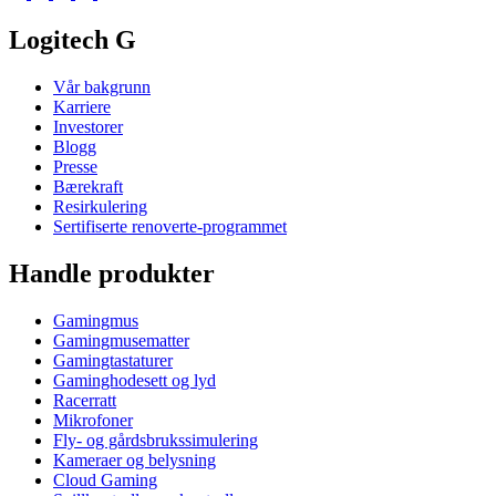
Logitech G
Vår bakgrunn
Karriere
Investorer
Blogg
Presse
Bærekraft
Resirkulering
Sertifiserte renoverte-programmet
Handle produkter
Gamingmus
Gamingmusematter
Gamingtastaturer
Gaminghodesett og lyd
Racerratt
Mikrofoner
Fly- og gårdsbrukssimulering
Kameraer og belysning
Cloud Gaming