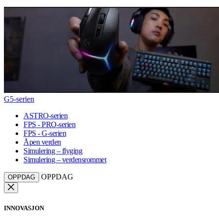
G5-serien
ASTRO-serien
FPS - PRO-serien
FPS - G-serien
Åpen verden
Simulering – flyging
Simulering – verdensrommet
OPPDAG
OPPDAG
INNOVASJON