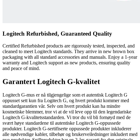
Logitech Refurbished, Guaranteed Quality
Certified Refurbished products are rigorously tested, inspected, and
cleaned to meet Logitech standards. They arrive in new brown box
packaging with all standard accessories and manuals. Enjoy a 1-year
warranty and Logitech support as new products, ensuring quality
and peace of mind.
Garantert Logitech G-kvalitet
Logitech G-mus er nå tilgjengelige som et autentisk Logitech G
oppusset sett kun fra Logitech G, og hvert produkt kommer med
standardgarantien vår. Selv om hvert produkt kan ha mindre
kosmetiske blemmer, tror vi at de vil leve opp til den legendariske
Logitech G-kvalitetsstandarden. Vi tror du vil bli fornøyd med de
svært høye standardene til autentiske Logitech G-oppussede
produkter. Logitech G-sertifiserte oppussede produkter inkluderer
alle nødvendige kabler, tilbehør og brukerveiledninger inkludert med
nye produkter. Spillprodukter har en 2-års garanti fra den originale