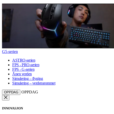
G5-serien
ASTRO-serien
FPS - PRO-serien
FPS - G-serien
Åpen verden
Simulering – flyging
Simulering – verdensrommet
OPPDAG
OPPDAG
INNOVASJON