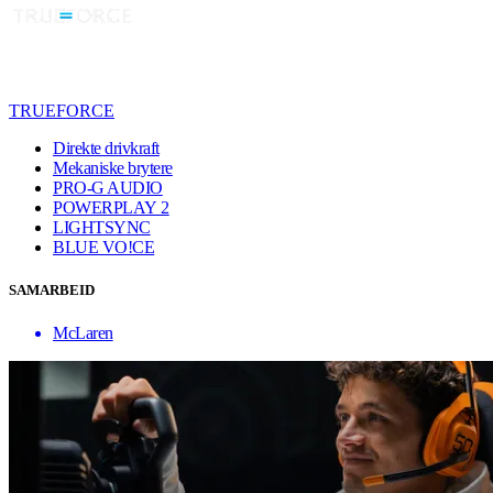
TRUEFORCE
Direkte drivkraft
Mekaniske brytere
PRO-G AUDIO
POWERPLAY 2
LIGHTSYNC
BLUE VO!CE
SAMARBEID
McLaren