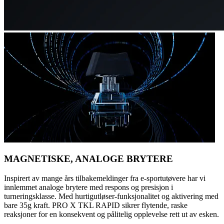
MAGNETISKE, ANALOGE BRYTERE
Inspirert av mange års tilbakemeldinger fra e-sportutøvere har vi
innlemmet analoge brytere med respons og presisjon i
turneringsklasse. Med hurtigutløser-funksjonalitet og aktivering med
bare 35g kraft. PRO X TKL RAPID sikrer flytende, raske
reaksjoner for en konsekvent og pålitelig opplevelse rett ut av esken.