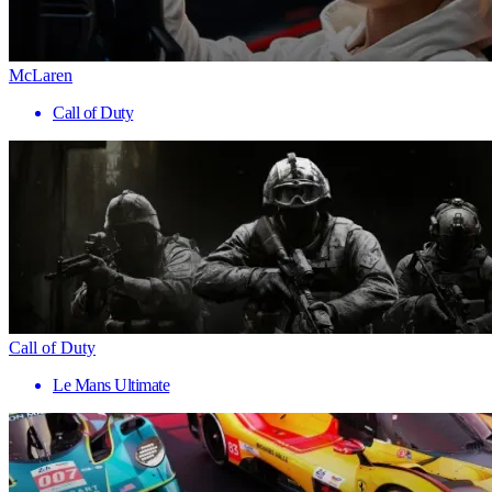
McLaren
Call of Duty
Call of Duty
Le Mans Ultimate