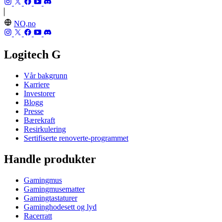
NO,no
Logitech G
Vår bakgrunn
Karriere
Investorer
Blogg
Presse
Bærekraft
Resirkulering
Sertifiserte renoverte-programmet
Handle produkter
Gamingmus
Gamingmusematter
Gamingtastaturer
Gaminghodesett og lyd
Racerratt