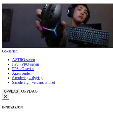
G5-serien
ASTRO-serien
FPS - PRO-serien
FPS - G-serien
Åpen verden
Simulering – flyging
Simulering – verdensrommet
OPPDAG
OPPDAG
INNOVASJON