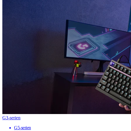
G3-serien
G5-serien