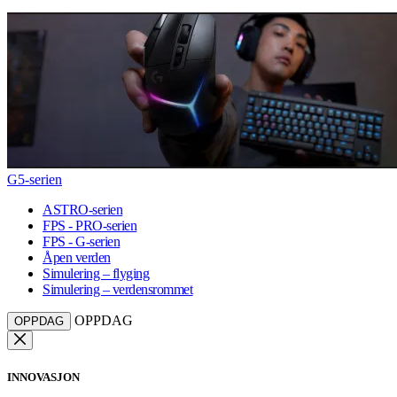
G5-serien
ASTRO-serien
FPS - PRO-serien
FPS - G-serien
Åpen verden
Simulering – flyging
Simulering – verdensrommet
OPPDAG
OPPDAG
INNOVASJON