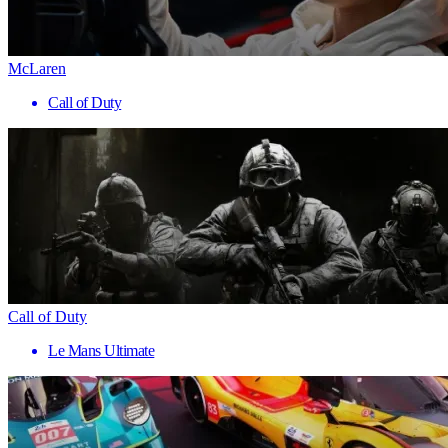
McLaren
Call of Duty
Call of Duty
Le Mans Ultimate