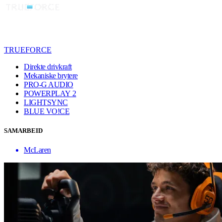
TRUEFORCE
Direkte drivkraft
Mekaniske brytere
PRO-G AUDIO
POWERPLAY 2
LIGHTSYNC
BLUE VO!CE
SAMARBEID
McLaren