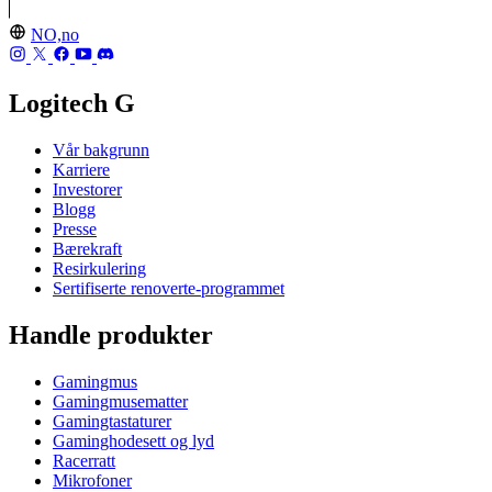
NO,no
Logitech G
Vår bakgrunn
Karriere
Investorer
Blogg
Presse
Bærekraft
Resirkulering
Sertifiserte renoverte-programmet
Handle produkter
Gamingmus
Gamingmusematter
Gamingtastaturer
Gaminghodesett og lyd
Racerratt
Mikrofoner