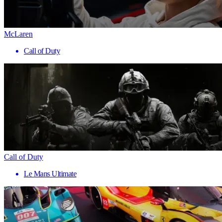
McLaren
Call of Duty
Call of Duty
Le Mans Ultimate