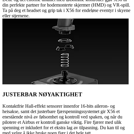
din perfekte partner for hodemonterte skjermer (HMD) og VR-spill.
Ta på deg et headset og grip tak i X56 for endeløse eventyr i skyene
eller stjernene.
JUSTERBAR NØYAKTIGHET
Kontaktfrie Hall-effekt sensorer innenfor 16-bits aileron- og
heisakse, samt det justerbare fjærspenningssystemet gir X56 et
enestående nivå av følsomhet og kontroll ved spaken, og når du
pilotere et Airbus er kontroll ganske viktig. Fire fjærer med ulik
spenning er inkludert for et ekstra lag av tilpasning. Du kan til og
med velge å ikke bruke noen fjær i det hele tatt.