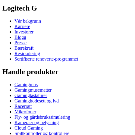
Logitech G
Vår bakgrunn
Karriere
Investorer
Blogg
Presse
Bærekraft
Resirkulering
Sertifiserte renoverte-programmet
Handle produkter
Gamingmus
Gamingmusematter
Gamingtastaturer
Gaminghodesett og lyd
Racerratt
Mikrofoner
Fly- og gårdsbrukssimulering
Kameraer og belysning
Cloud Gaming
Spillkontroller og kontrollere