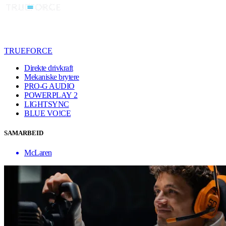
TRUEFORCE
Direkte drivkraft
Mekaniske brytere
PRO-G AUDIO
POWERPLAY 2
LIGHTSYNC
BLUE VO!CE
SAMARBEID
McLaren