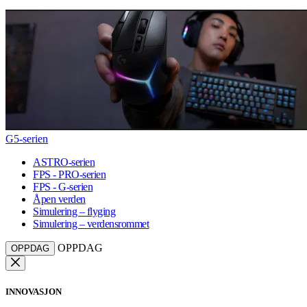
G5-serien
ASTRO-serien
FPS - PRO-serien
FPS - G-serien
Åpen verden
Simulering – flyging
Simulering – verdensrommet
OPPDAG
OPPDAG
INNOVASJON