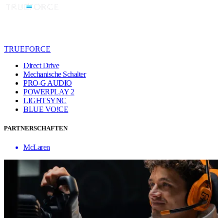
TRUEFORCE
Direct Drive
Mechanische Schalter
PRO-G AUDIO
POWERPLAY 2
LIGHTSYNC
BLUE VO!CE
PARTNERSCHAFTEN
McLaren