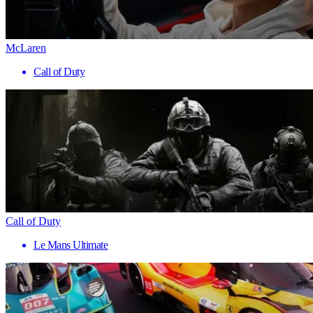
McLaren
Call of Duty
Call of Duty
Le Mans Ultimate