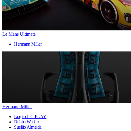
Le Mans Ultimate
Hermann Miller
Hermann Miller
Logitech G PLAY
Bubba Wallace
Suellio Almeida