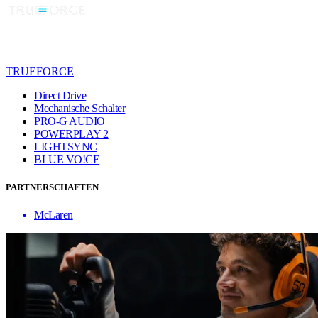
TRUEFORCE
Direct Drive
Mechanische Schalter
PRO-G AUDIO
POWERPLAY 2
LIGHTSYNC
BLUE VO!CE
PARTNERSCHAFTEN
McLaren