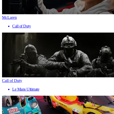
McLaren
Call of Duty
Call of Duty
Le Mans Ultimate