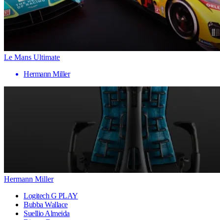
Le Mans Ultimate
Hermann Miller
Hermann Miller
Logitech G PLAY
Bubba Wallace
Suellio Almeida