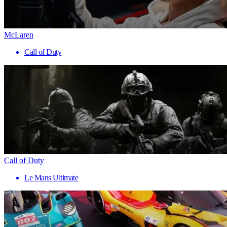
McLaren
Call of Duty
Call of Duty
Le Mans Ultimate