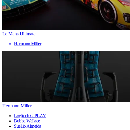
Le Mans Ultimate
Hermann Miller
Hermann Miller
Logitech G PLAY
Bubba Wallace
Suellio Almeida