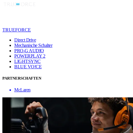
TRUEFORCE
Direct Drive
Mechanische Schalter
PRO-G AUDIO
POWERPLAY 2
LIGHTSYNC
BLUE VO!CE
PARTNERSCHAFTEN
McLaren