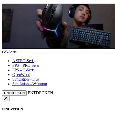
G5-Serie
ASTRO-Serie
FPS – PRO-Serie
FPS – G-Serie
OpenWorld
Simulation – Flug
Simulation – Weltraum
ENTDECKEN
ENTDECKEN
INNOVATION