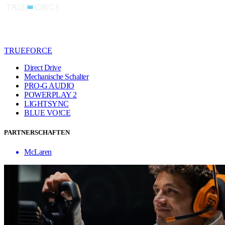
TRUEFORCE
Direct Drive
Mechanische Schalter
PRO-G AUDIO
POWERPLAY 2
LIGHTSYNC
BLUE VO!CE
PARTNERSCHAFTEN
McLaren