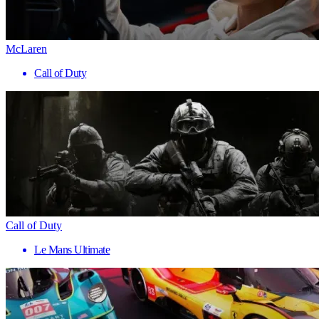
McLaren
Call of Duty
Call of Duty
Le Mans Ultimate