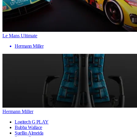
Le Mans Ultimate
Hermann Miller
Hermann Miller
Logitech G PLAY
Bubba Wallace
Suellio Almeida