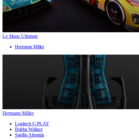
Le Mans Ultimate
Hermann Miller
Hermann Miller
Logitech G PLAY
Bubba Wallace
Suellio Almeida