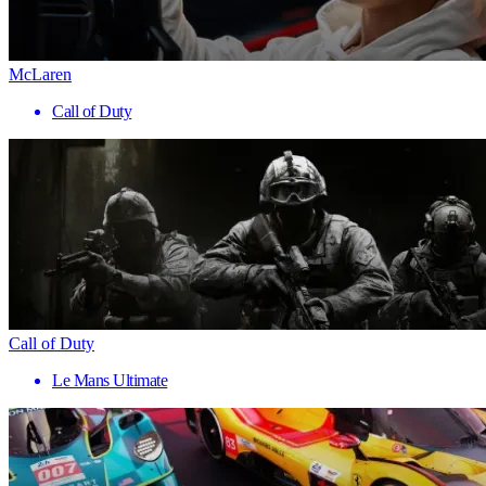
McLaren
Call of Duty
Call of Duty
Le Mans Ultimate