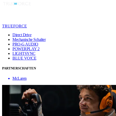
TRUEFORCE
Direct Drive
Mechanische Schalter
PRO-G AUDIO
POWERPLAY 2
LIGHTSYNC
BLUE VO!CE
PARTNERSCHAFTEN
McLaren