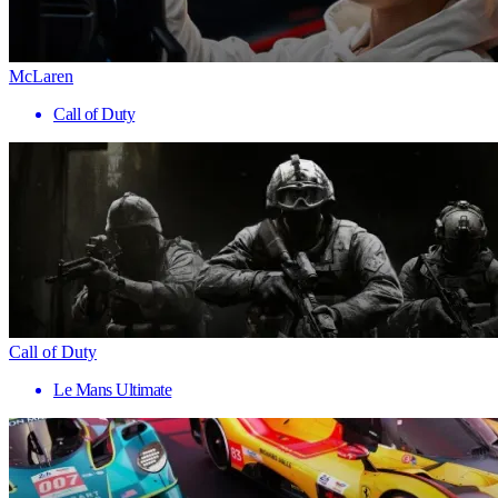
McLaren
Call of Duty
Call of Duty
Le Mans Ultimate