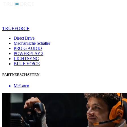
TRUEFORCE
Direct Drive
Mechanische Schalter
PRO-G AUDIO
POWERPLAY 2
LIGHTSYNC
BLUE VO!CE
PARTNERSCHAFTEN
McLaren