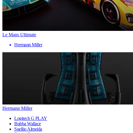
Le Mans Ultimate
Hermann Miller
Hermann Miller
Logitech G PLAY
Bubba Wallace
Suellio Almeida