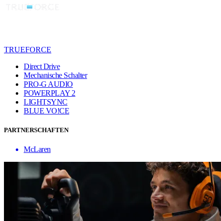
TRUEFORCE
Direct Drive
Mechanische Schalter
PRO-G AUDIO
POWERPLAY 2
LIGHTSYNC
BLUE VO!CE
PARTNERSCHAFTEN
McLaren