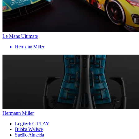
Le Mans Ultimate
Hermann Miller
Hermann Miller
Logitech G PLAY
Bubba Wallace
Suellio Almeida