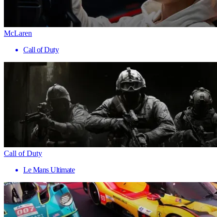
McLaren
Call of Duty
Call of Duty
Le Mans Ultimate