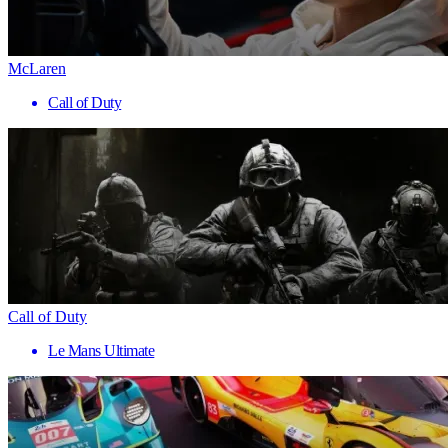
McLaren
Call of Duty
Call of Duty
Le Mans Ultimate