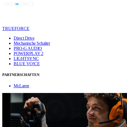
TRUEFORCE
Direct Drive
Mechanische Schalter
PRO-G AUDIO
POWERPLAY 2
LIGHTSYNC
BLUE VO!CE
PARTNERSCHAFTEN
McLaren