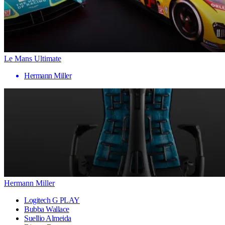
Le Mans Ultimate
Hermann Miller
Hermann Miller
Logitech G PLAY
Bubba Wallace
Suellio Almeida