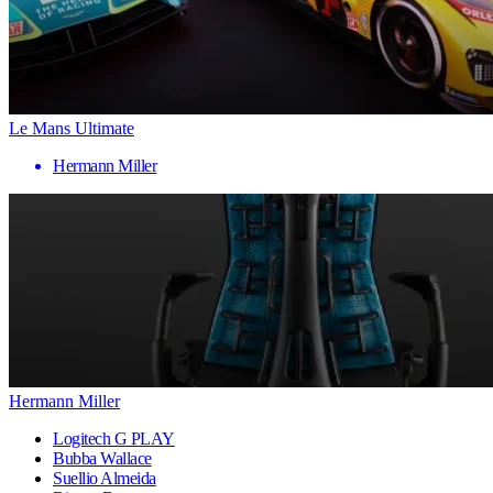
Le Mans Ultimate
Hermann Miller
Hermann Miller
Logitech G PLAY
Bubba Wallace
Suellio Almeida