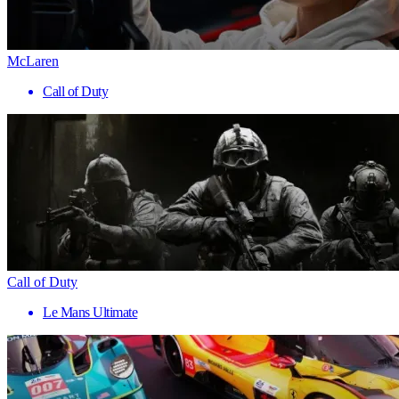
McLaren
Call of Duty
Call of Duty
Le Mans Ultimate