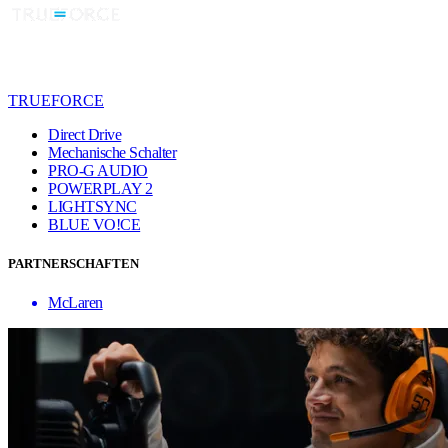
TRUEFORCE
Direct Drive
Mechanische Schalter
PRO-G AUDIO
POWERPLAY 2
LIGHTSYNC
BLUE VO!CE
PARTNERSCHAFTEN
McLaren