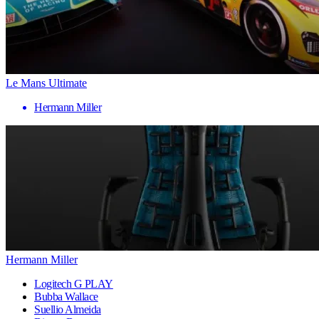
Le Mans Ultimate
Hermann Miller
Hermann Miller
Logitech G PLAY
Bubba Wallace
Suellio Almeida