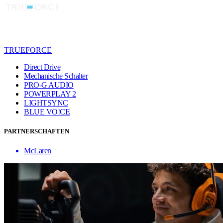
TRUEFORCE
Direct Drive
Mechanische Schalter
PRO-G AUDIO
POWERPLAY 2
LIGHTSYNC
BLUE VO!CE
PARTNERSCHAFTEN
McLaren