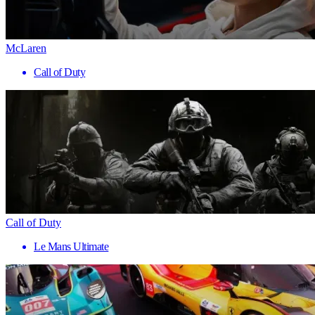
McLaren
Call of Duty
Call of Duty
Le Mans Ultimate