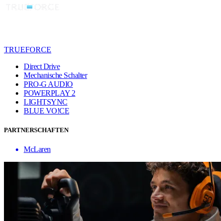
TRUEFORCE
Direct Drive
Mechanische Schalter
PRO-G AUDIO
POWERPLAY 2
LIGHTSYNC
BLUE VO!CE
PARTNERSCHAFTEN
McLaren