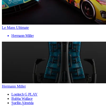
Le Mans Ultimate
Hermann Miller
Hermann Miller
Logitech G PLAY
Bubba Wallace
Suellio Almeida