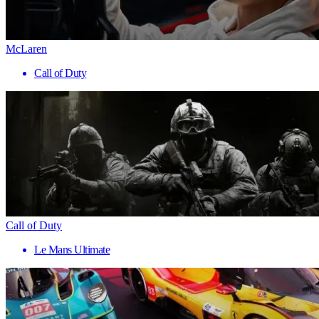
McLaren
Call of Duty
Call of Duty
Le Mans Ultimate