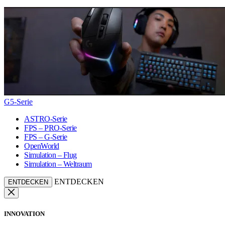
G5-Serie
ASTRO-Serie
FPS – PRO-Serie
FPS – G-Serie
OpenWorld
Simulation – Flug
Simulation – Weltraum
ENTDECKEN
ENTDECKEN
INNOVATION