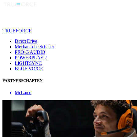
TRUEFORCE
Direct Drive
Mechanische Schalter
PRO-G AUDIO
POWERPLAY 2
LIGHTSYNC
BLUE VO!CE
PARTNERSCHAFTEN
McLaren