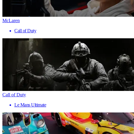
McLaren
Call of Duty
Call of Duty
Le Mans Ultimate