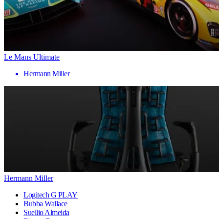
Le Mans Ultimate
Hermann Miller
Hermann Miller
Logitech G PLAY
Bubba Wallace
Suellio Almeida