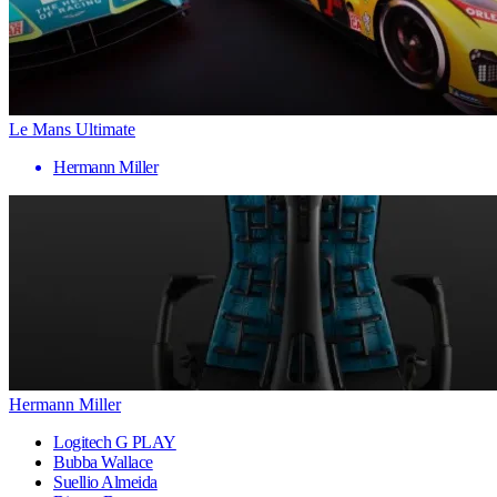
Le Mans Ultimate
Hermann Miller
Hermann Miller
Logitech G PLAY
Bubba Wallace
Suellio Almeida