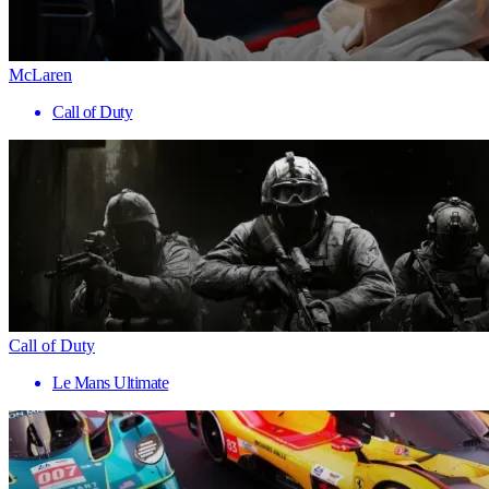
McLaren
Call of Duty
Call of Duty
Le Mans Ultimate