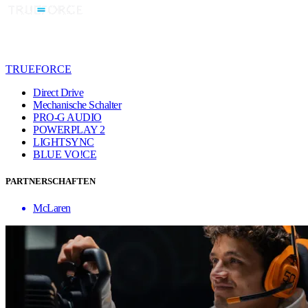
TRUEFORCE
Direct Drive
Mechanische Schalter
PRO-G AUDIO
POWERPLAY 2
LIGHTSYNC
BLUE VO!CE
PARTNERSCHAFTEN
McLaren