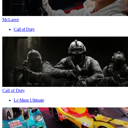
McLaren
Call of Duty
Call of Duty
Le Mans Ultimate