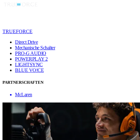
TRUEFORCE
Direct Drive
Mechanische Schalter
PRO-G AUDIO
POWERPLAY 2
LIGHTSYNC
BLUE VO!CE
PARTNERSCHAFTEN
McLaren