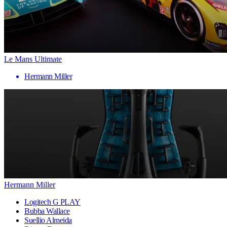
Le Mans Ultimate
Hermann Miller
Hermann Miller
Logitech G PLAY
Bubba Wallace
Suellio Almeida