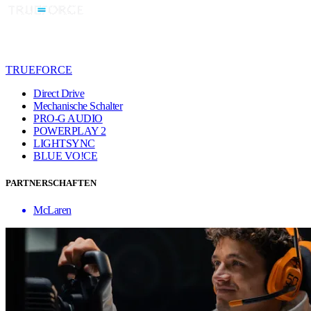
TRUEFORCE
Direct Drive
Mechanische Schalter
PRO-G AUDIO
POWERPLAY 2
LIGHTSYNC
BLUE VO!CE
PARTNERSCHAFTEN
McLaren