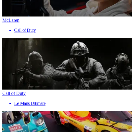
McLaren
Call of Duty
Call of Duty
Le Mans Ultimate