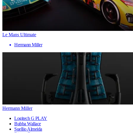
Le Mans Ultimate
Hermann Miller
Hermann Miller
Logitech G PLAY
Bubba Wallace
Suellio Almeida