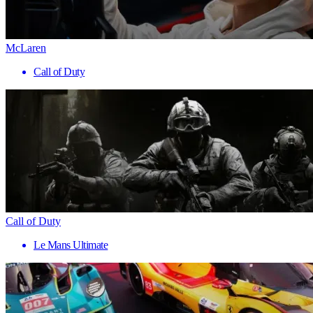
McLaren
Call of Duty
Call of Duty
Le Mans Ultimate