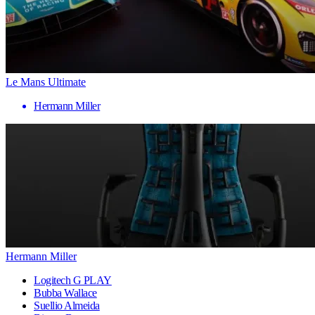
Le Mans Ultimate
Hermann Miller
Hermann Miller
Logitech G PLAY
Bubba Wallace
Suellio Almeida