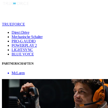
TRUEFORCE
Direct Drive
Mechanische Schalter
PRO-G AUDIO
POWERPLAY 2
LIGHTSYNC
BLUE VO!CE
PARTNERSCHAFTEN
McLaren