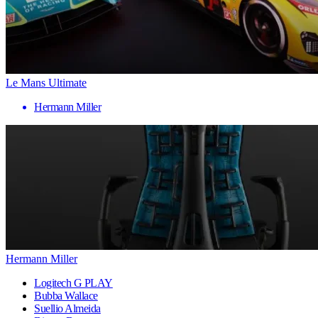
Le Mans Ultimate
Hermann Miller
Hermann Miller
Logitech G PLAY
Bubba Wallace
Suellio Almeida