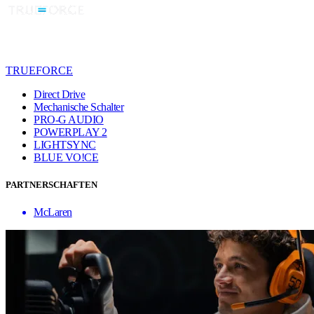
TRUEFORCE
Direct Drive
Mechanische Schalter
PRO-G AUDIO
POWERPLAY 2
LIGHTSYNC
BLUE VO!CE
PARTNERSCHAFTEN
McLaren