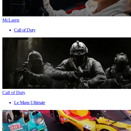
McLaren
Call of Duty
Call of Duty
Le Mans Ultimate