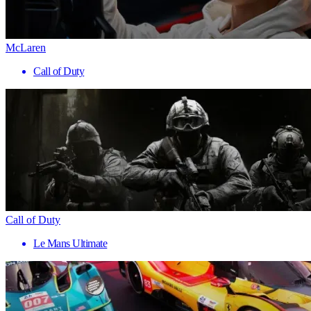
McLaren
Call of Duty
Call of Duty
Le Mans Ultimate