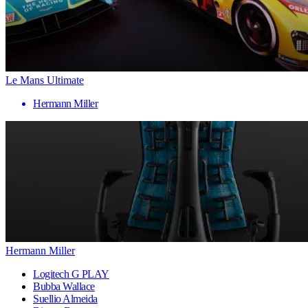
Le Mans Ultimate
Hermann Miller
Hermann Miller
Logitech G PLAY
Bubba Wallace
Suellio Almeida