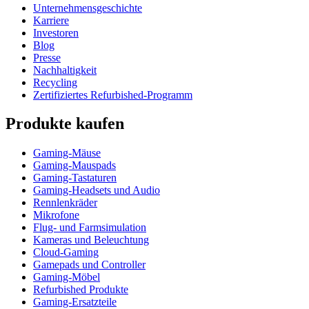
Unternehmensgeschichte
Karriere
Investoren
Blog
Presse
Nachhaltigkeit
Recycling
Zertifiziertes Refurbished-Programm
Produkte kaufen
Gaming-Mäuse
Gaming-Mauspads
Gaming-Tastaturen
Gaming-Headsets und Audio
Rennlenkräder
Mikrofone
Flug- und Farmsimulation
Kameras und Beleuchtung
Cloud-Gaming
Gamepads und Controller
Gaming-Möbel
Refurbished Produkte
Gaming-Ersatzteile