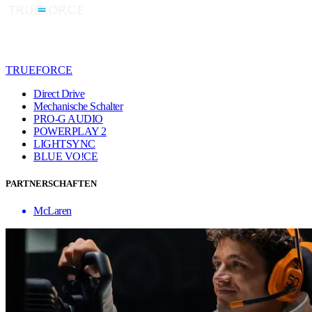
TRUEFORCE
Direct Drive
Mechanische Schalter
PRO-G AUDIO
POWERPLAY 2
LIGHTSYNC
BLUE VO!CE
PARTNERSCHAFTEN
McLaren