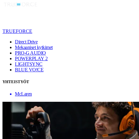
TRUEFORCE
Direct Drive
Mekaaniset kytkimet
PRO-G AUDIO
POWERPLAY 2
LIGHTSYNC
BLUE VO!CE
YHTEISTYÖT
McLaren