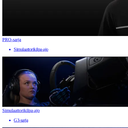
PRO-sarja
Simulaattorikilpa-ajo
Simulaattorikilpa-ajo
G3-sarja