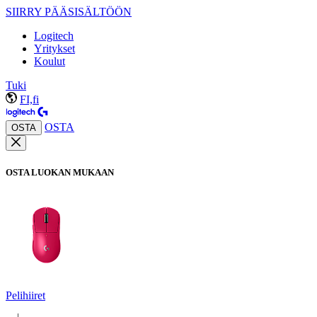
SIIRRY PÄÄSISÄLTÖÖN
Logitech
Yritykset
Koulut
Tuki
FI,fi
OSTA
OSTA
OSTA LUOKAN MUKAAN
Pelihiiret