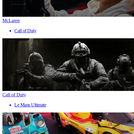
McLaren
Call of Duty
Call of Duty
Le Mans Ultimate