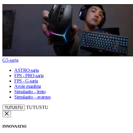
G5-sarja
ASTRO-sarja
FPS - PRO-sarja
FPS - G-sarja
Avoin maailma
Simulaatio – lento
Simulaatio – avaruus
TUTUSTU
TUTUSTU
INNOVAATIO