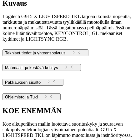
Kuvaus
Logitech G915 X LIGHTSPEED TKL tarjoaa ikonista nopeutta,
tarkkuutta ja mukautettavuutta tyylikkäällä muotoilulla ilman
numeronäppäimistöä. Tässä langattomassa pelinäppäimistössä on
kolme liitäntävaihtoehtoa, KEYCONTROL, GL-mekaaniset
kytkimet ja LIGHTSYNC RGB.
Tekniset tiedot ja yhteensopivuus
Materiaalit ja kestävä kehitys
Pakkauksen sisältö
Ohjelmisto ja Tuki
KOE ENEMMÄN
Koe alkuperäisen mallin luotettava suorituskyky ja seuraavan
sukupolven teknologian ylivoimainen potentiaali. G915 X
LIGHTSPEED TKL on läpimurto muotoilussa ja insinöörityössä,