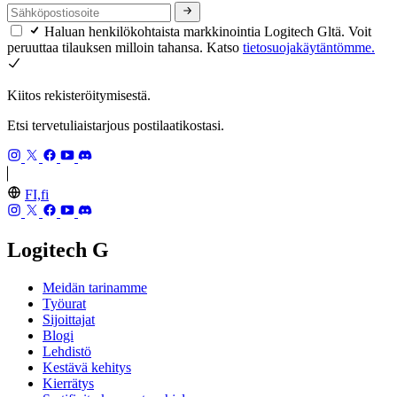
Haluan henkilökohtaista markkinointia Logitech Gltä. Voit
peruuttaa tilauksen milloin tahansa. Katso
tietosuojakäytäntömme.
Kiitos rekisteröitymisestä.
Etsi tervetuliaistarjous postilaatikostasi.
FI,fi
Logitech G
Meidän tarinamme
Työurat
Sijoittajat
Blogi
Lehdistö
Kestävä kehitys
Kierrätys