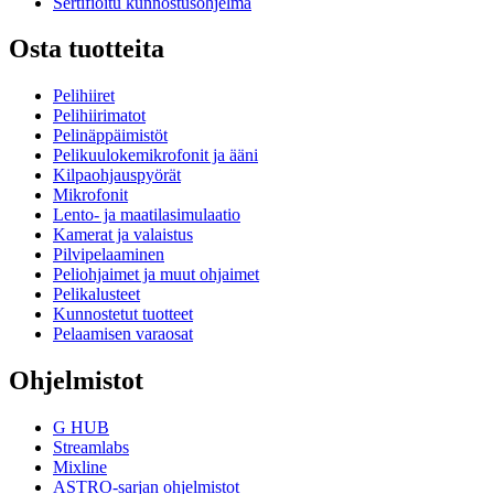
Sertifioitu kunnostusohjelma
Osta tuotteita
Pelihiiret
Pelihiirimatot
Pelinäppäimistöt
Pelikuulokemikrofonit ja ääni
Kilpaohjauspyörät
Mikrofonit
Lento- ja maatilasimulaatio
Kamerat ja valaistus
Pilvipelaaminen
Peliohjaimet ja muut ohjaimet
Pelikalusteet
Kunnostetut tuotteet
Pelaamisen varaosat
Ohjelmistot
G HUB
Streamlabs
Mixline
ASTRO-sarjan ohjelmistot