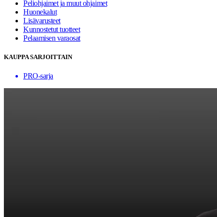
Peliohjaimet ja muut ohjaimet
Huonekalut
Lisävarusteet
Kunnostetut tuotteet
Pelaamisen varaosat
KAUPPA SARJOITTAIN
PRO-sarja