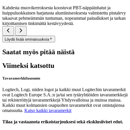
Kahdesta muovikerroksesta koostuvat PBT-näppäinhatut ja
huippuluokkainen harjatusta alumiiniseoksesta valmistettu pintalevy
takaavat pehmeämmän tuntuman, nopeammat painallukset ja tarkan
kirjoittamisen tinkimättä kestävyydestä.
Löydä lisää ominaisuuksia
Saatat myös pitää näistä
Viimeksi katsottu
Tavaramerkkilausunto
Logitech, Logi, niiden logot ja kaikki muut Logitechin tavaramerkit
ovat Logitech Europe S.A.:n ja/tai sen tytäryhtiöiden tavaramerkkejä
tai rekisteröityjä tavaramerkkejä Yhdysvalloissa ja muissa maissa.
Kaikki muut kolmansien osapuolten tavaramerkit ovat omistajiensa
omaisuutta.
Katso kaikki tavaramerkit
Tilaa ja vastaanota erikoistarjouksesi sekä eksklusiiviset edut.