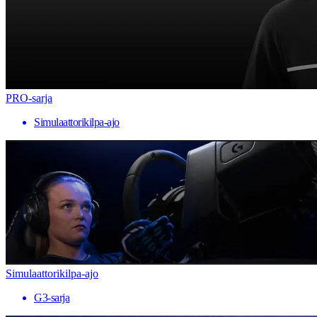
PRO-sarja
Simulaattorikilpa-ajo
Simulaattorikilpa-ajo
G3-sarja