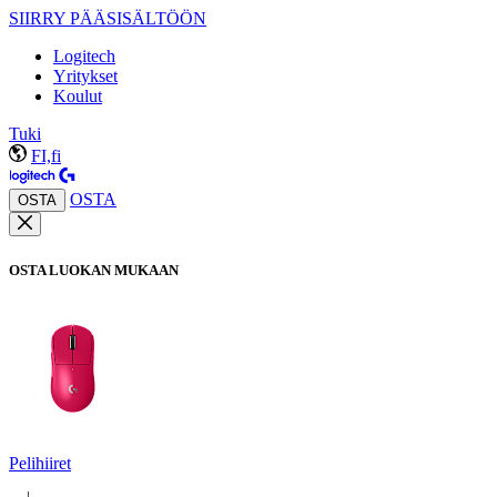
SIIRRY PÄÄSISÄLTÖÖN
Logitech
Yritykset
Koulut
Tuki
FI,fi
OSTA
OSTA
OSTA LUOKAN MUKAAN
Pelihiiret