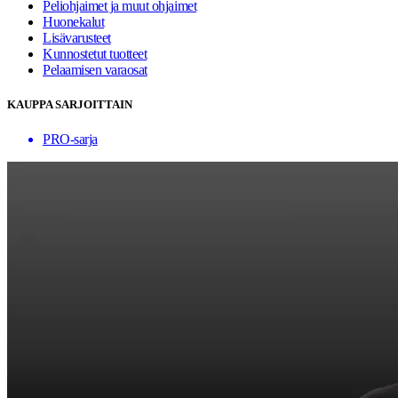
Peliohjaimet ja muut ohjaimet
Huonekalut
Lisävarusteet
Kunnostetut tuotteet
Pelaamisen varaosat
KAUPPA SARJOITTAIN
PRO-sarja