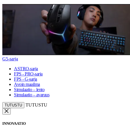
G5-sarja
ASTRO-sarja
FPS - PRO-sarja
FPS - G-sarja
Avoin maailma
Simulaatio – lento
Simulaatio – avaruus
TUTUSTU
TUTUSTU
INNOVAATIO