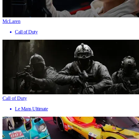
McLaren
Call of Duty
Call of Duty
Le Mans Ultimate