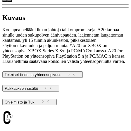
Kuvaus
Koe upea peliääni ilman johtoja tai kompromisseja. A20 tarjoaa
sinulle uuden sukupolven äänivapauden, laajennetun langattoman
kantaman, yli 15 tunnin akunkeston, pitkäkestoisen
käyttömukavuuden ja paljon muuta. *A20 for XBOX on
yhteensopiva XBOX Series X|S:n ja PC/MAC:n kanssa. A20 for
PlayStation on yhteensopiva PlayStation 5:n ja PC/MAC:n kanssa.
Lisälähettimiä saatavana konsolien välistä yhteensopivuutta varten.
Tekniset tiedot ja yhteensopivuus
Pakkauksen sisältö
Ohjelmisto ja Tuki
15.97