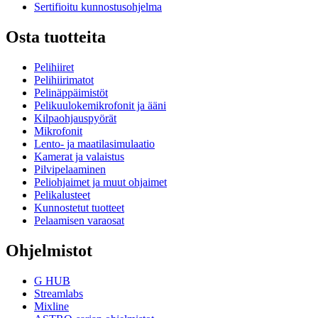
Sertifioitu kunnostusohjelma
Osta tuotteita
Pelihiiret
Pelihiirimatot
Pelinäppäimistöt
Pelikuulokemikrofonit ja ääni
Kilpaohjauspyörät
Mikrofonit
Lento- ja maatilasimulaatio
Kamerat ja valaistus
Pilvipelaaminen
Peliohjaimet ja muut ohjaimet
Pelikalusteet
Kunnostetut tuotteet
Pelaamisen varaosat
Ohjelmistot
G HUB
Streamlabs
Mixline