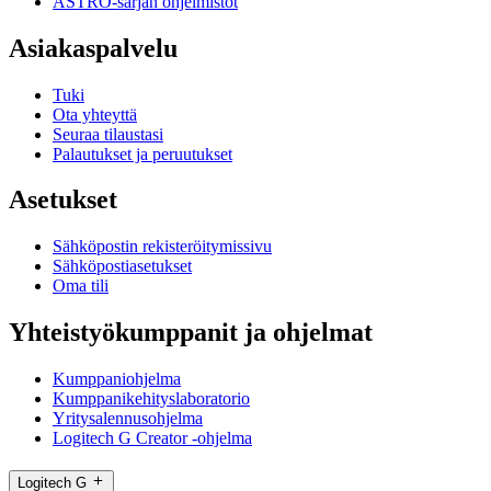
ASTRO-sarjan ohjelmistot
Asiakaspalvelu
Tuki
Ota yhteyttä
Seuraa tilaustasi
Palautukset ja peruutukset
Asetukset
Sähköpostin rekisteröitymissivu
Sähköpostiasetukset
Oma tili
Yhteistyökumppanit ja ohjelmat
Kumppaniohjelma
Kumppanikehityslaboratorio
Yritysalennusohjelma
Logitech G Creator -ohjelma
Logitech G