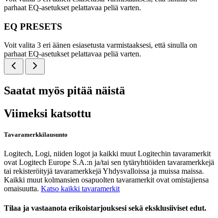
parhaat EQ-asetukset pelattavaa peliä varten.
EQ PRESETS
Voit valita 3 eri äänen esiasetusta varmistaaksesi, että sinulla on
parhaat EQ-asetukset pelattavaa peliä varten.
Saatat myös pitää näistä
Viimeksi katsottu
Tavaramerkkilausunto
Logitech, Logi, niiden logot ja kaikki muut Logitechin tavaramerkit
ovat Logitech Europe S.A.:n ja/tai sen tytäryhtiöiden tavaramerkkejä
tai rekisteröityjä tavaramerkkejä Yhdysvalloissa ja muissa maissa.
Kaikki muut kolmansien osapuolten tavaramerkit ovat omistajiensa
omaisuutta.
Katso kaikki tavaramerkit
Tilaa ja vastaanota erikoistarjouksesi sekä eksklusiiviset edut.