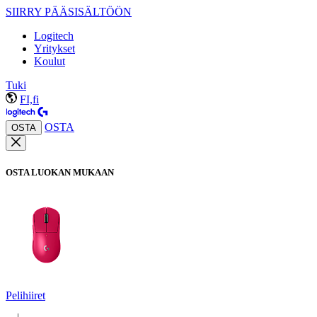
SIIRRY PÄÄSISÄLTÖÖN
Logitech
Yritykset
Koulut
Tuki
FI,fi
OSTA
OSTA
OSTA LUOKAN MUKAAN
Pelihiiret