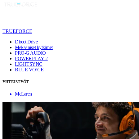
TRUEFORCE
Direct Drive
Mekaaniset kytkimet
PRO-G AUDIO
POWERPLAY 2
LIGHTSYNC
BLUE VO!CE
YHTEISTYÖT
McLaren