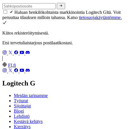
Haluan henkilökohtaista markkinointia Logitech Gltä. Voit
peruuttaa tilauksen milloin tahansa. Katso
tietosuojakäytäntömme.
Kiitos rekisteröitymisestä.
Etsi tervetuliaistarjous postilaatikostasi.
FI,fi
Logitech G
Meidän tarinamme
Työurat
Sijoittajat
Blogi
Lehdistö
Kestävä kehitys
Kierrätys