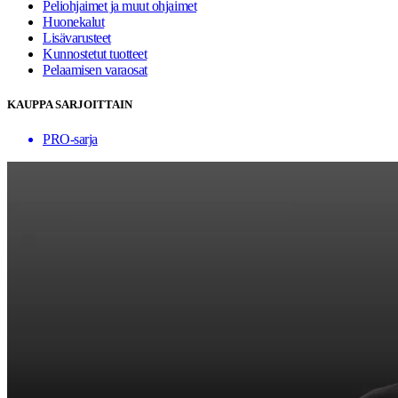
Peliohjaimet ja muut ohjaimet
Huonekalut
Lisävarusteet
Kunnostetut tuotteet
Pelaamisen varaosat
KAUPPA SARJOITTAIN
PRO-sarja