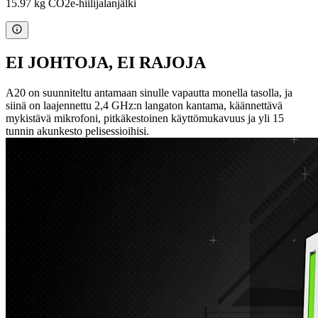
15.97 kg CO2e-hiilijalanjälki
EI JOHTOJA, EI RAJOJA
A20 on suunniteltu antamaan sinulle vapautta monella tasolla, ja
siinä on laajennettu 2,4 GHz:n langaton kantama, käännettävä
mykistävä mikrofoni, pitkäkestoinen käyttömukavuus ja yli 15
tunnin akunkesto pelisessioihisi.