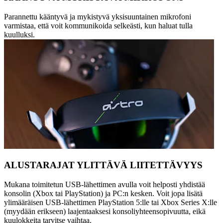
Parannettu kääntyvä ja mykistyvä yksisuuntainen mikrofoni
varmistaa, että voit kommunikoida selkeästi, kun haluat tulla
kuulluksi.
ALUSTARAJAT YLITTÄVÄ LIITETTÄVYYS
Mukana toimitetun USB-lähettimen avulla voit helposti yhdistää
konsolin (Xbox tai PlayStation) ja PC:n kesken. Voit jopa lisätä
ylimääräisen USB-lähettimen PlayStation 5:lle tai Xbox Series X:lle
(myydään erikseen) laajentaaksesi konsoliyhteensopivuutta, eikä
kuulokkeita tarvitse vaihtaa.