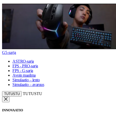
G5-sarja
ASTRO-sarja
FPS - PRO-sarja
FPS - G-sarja
Avoin maailma
Simulaatio – lento
Simulaatio – avaruus
TUTUSTU
TUTUSTU
INNOVAATIO