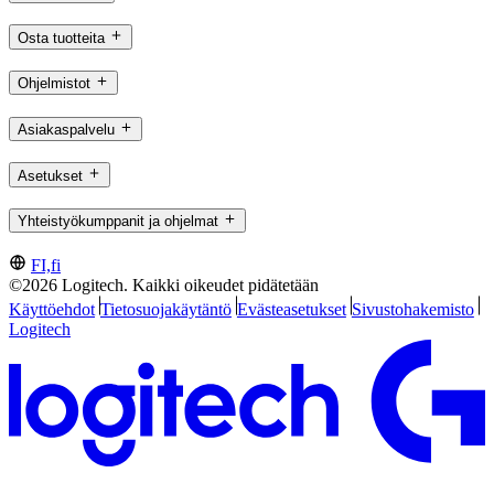
Osta tuotteita
Ohjelmistot
Asiakaspalvelu
Asetukset
Yhteistyökumppanit ja ohjelmat
FI,fi
©2026 Logitech. Kaikki oikeudet pidätetään
Käyttöehdot
Tietosuojakäytäntö
Evästeasetukset
Sivustohakemisto
Logitech