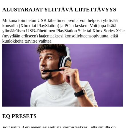
ALUSTARAJAT YLITTÄVÄ LIITETTÄVYYS
Mukana toimitetun USB-lähettimen avulla voit helposti yhdistää
konsolin (Xbox tai PlayStation) ja PC:n kesken. Voit jopa lisätä
ylimääräisen USB-lähettimen PlayStation 5:lle tai Xbox Series X:lle
(myydään erikseen) laajentaaksesi konsoliyhteensopivuutta, eikä
kuulokkeita tarvitse vaihtaa.
EQ PRESETS
Voit valita 3 eri äänen esiasetusta varmistaaksesi, että sinulla on