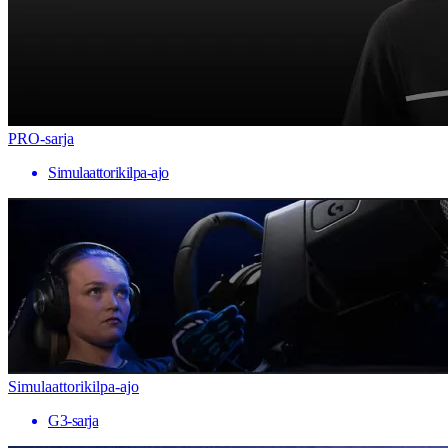
PRO-sarja
Simulaattorikilpa-ajo
Simulaattorikilpa-ajo
G3-sarja