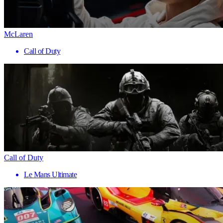
McLaren
Call of Duty
Call of Duty
Le Mans Ultimate