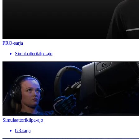
PRO-sarja
Simulaattorikilpa-ajo
Simulaattorikilpa-ajo
G3-sarja