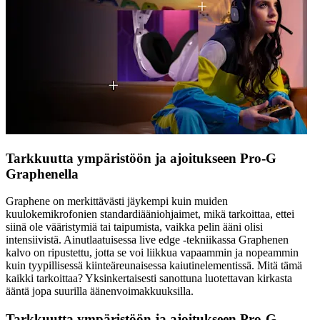
Tarkkuutta ympäristöön ja ajoitukseen Pro-G
Graphenella
Graphene on merkittävästi jäykempi kuin muiden
kuulokemikrofonien standardiääniohjaimet, mikä tarkoittaa, ettei
siinä ole vääristymiä tai taipumista, vaikka pelin ääni olisi
intensiivistä. Ainutlaatuisessa live edge ‑tekniikassa Graphenen
kalvo on ripustettu, jotta se voi liikkua vapaammin ja nopeammin
kuin tyypillisessä kiinteäreunaisessa kaiutinelementissä. Mitä tämä
kaikki tarkoittaa? Yksinkertaisesti sanottuna luotettavan kirkasta
ääntä jopa suurilla äänenvoimakkuuksilla.
Tarkkuutta ympäristöön ja ajoitukseen Pro-G