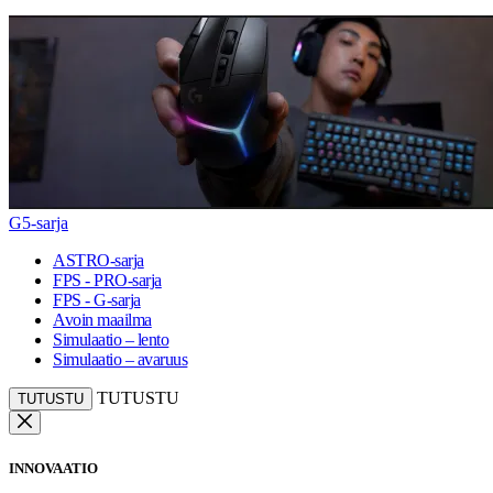
G5-sarja
ASTRO-sarja
FPS - PRO-sarja
FPS - G-sarja
Avoin maailma
Simulaatio – lento
Simulaatio – avaruus
TUTUSTU
TUTUSTU
INNOVAATIO