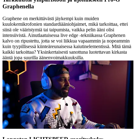
Graphenella
Graphene on merkittävästi jäykempi kuin muiden
kuulokemikrofonien standardiääniohjaimet, mikä tarkoittaa, ettei
siinä ole vääristymiä tai taipumista, vaikka pelin ääni olisi
intensiivistä. Ainutlaatuisessa live edge ‑tekniikassa Graphenen
kalvo on ripustettu, jotta se voi liikkua vapaammin ja nopeammin
kuin tyypillisessä kiinteäreunaisessa kaiutinelementissä. Mitä tämä
kaikki tarkoittaa? Yksinkertaisesti sanottuna luotettavan kirkasta
ääntä jopa suurilla äänenvoimakkuuksilla.