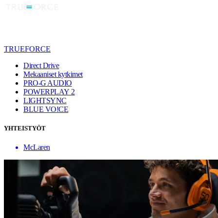
TRUEFORCE
Direct Drive
Mekaaniset kytkimet
PRO-G AUDIO
POWERPLAY 2
LIGHTSYNC
BLUE VO!CE
YHTEISTYÖT
McLaren