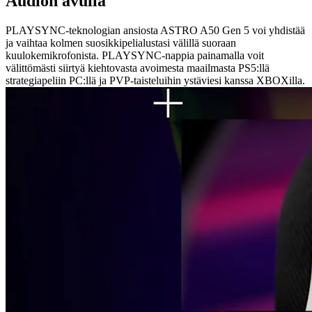
Audion avulla
PLAYSYNC-teknologian ansiosta ASTRO A50 Gen 5 voi yhdistää
ja vaihtaa kolmen suosikkipelialustasi välillä suoraan
kuulokemikrofonista. PLAYSYNC-nappia painamalla voit
välittömästi siirtyä kiehtovasta avoimesta maailmasta PS5:llä
strategiapeliin PC:llä ja PVP-taisteluihin ystäviesi kanssa XBOXilla.