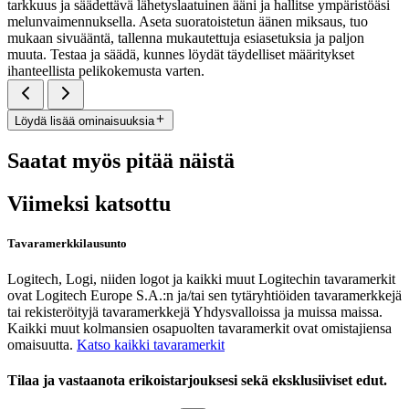
tarkkuus ja säädettävä lähetyslaatuinen ääni ja hallitse ympäristöäsi
melunvaimennuksella. Aseta suoratoistetun äänen miksaus, tuo
mukaan sivuääntä, tallenna mukautettuja esiasetuksia ja paljon
muuta. Testaa ja säädä, kunnes löydät täydelliset määritykset
ihanteellista pelikokemusta varten.
Löydä lisää ominaisuuksia
Saatat myös pitää näistä
Viimeksi katsottu
Tavaramerkkilausunto
Logitech, Logi, niiden logot ja kaikki muut Logitechin tavaramerkit
ovat Logitech Europe S.A.:n ja/tai sen tytäryhtiöiden tavaramerkkejä
tai rekisteröityjä tavaramerkkejä Yhdysvalloissa ja muissa maissa.
Kaikki muut kolmansien osapuolten tavaramerkit ovat omistajiensa
omaisuutta.
Katso kaikki tavaramerkit
Tilaa ja vastaanota erikoistarjouksesi sekä eksklusiiviset edut.