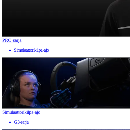
PRO-sarja
Simulaattorikilpa-ajo
Simulaattorikilpa-ajo
G3-sarja