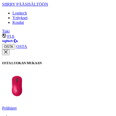
SIIRRY PÄÄSISÄLTÖÖN
Logitech
Yritykset
Koulut
Tuki
FI,fi
OSTA
OSTA
OSTA LUOKAN MUKAAN
Pelihiiret