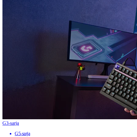
G3-sarja
G5-sarja