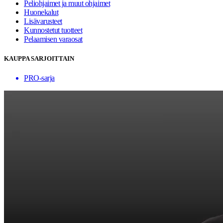
Peliohjaimet ja muut ohjaimet
Huonekalut
Lisävarusteet
Kunnostetut tuotteet
Pelaamisen varaosat
KAUPPA SARJOITTAIN
PRO-sarja