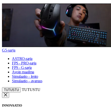
G5-sarja
ASTRO-sarja
FPS - PRO-sarja
FPS - G-sarja
Avoin maailma
Simulaatio – lento
Simulaatio – avaruus
TUTUSTU
TUTUSTU
INNOVAATIO