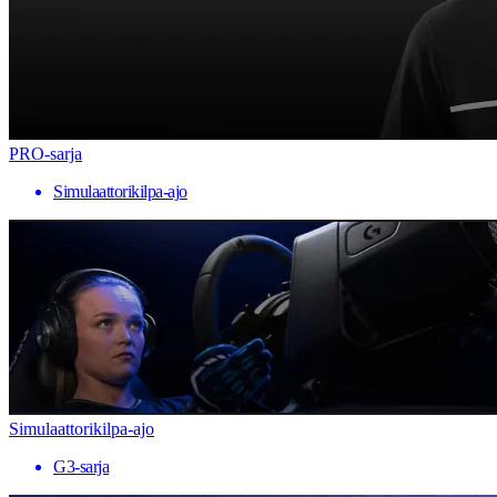
PRO-sarja
Simulaattorikilpa-ajo
Simulaattorikilpa-ajo
G3-sarja