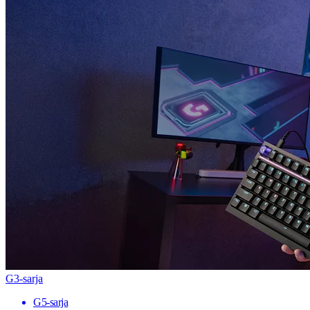
G3-sarja
G5-sarja