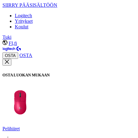
SIIRRY PÄÄSISÄLTÖÖN
Logitech
Yritykset
Koulut
Tuki
FI,fi
OSTA
OSTA
OSTA LUOKAN MUKAAN
Pelihiiret