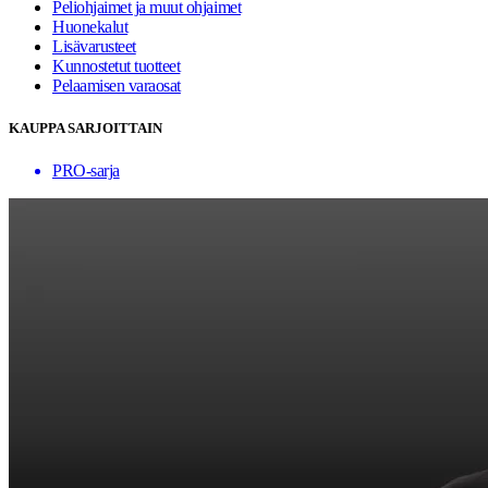
Peliohjaimet ja muut ohjaimet
Huonekalut
Lisävarusteet
Kunnostetut tuotteet
Pelaamisen varaosat
KAUPPA SARJOITTAIN
PRO-sarja