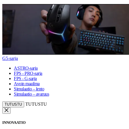
G5-sarja
ASTRO-sarja
FPS - PRO-sarja
FPS - G-sarja
Avoin maailma
Simulaatio – lento
Simulaatio – avaruus
TUTUSTU
TUTUSTU
INNOVAATIO