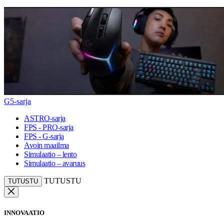
G5-sarja
ASTRO-sarja
FPS - PRO-sarja
FPS - G-sarja
Avoin maailma
Simulaatio – lento
Simulaatio – avaruus
TUTUSTU
TUTUSTU
INNOVAATIO