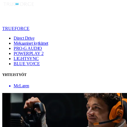
TRUEFORCE
Direct Drive
Mekaaniset kytkimet
PRO-G AUDIO
POWERPLAY 2
LIGHTSYNC
BLUE VO!CE
YHTEISTYÖT
McLaren