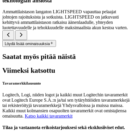
teknologian ansiosta
Ammattilaistason langaton LIGHTSPEED vapauttaa pelaajat
johtojen rajoituksista ja sotkuista. LIGHTSPEED on jatkuvasti
kehittyvä ammattilaistason ratkaisu äänenlaadulle, yhteyden
luotettavuudelle ja tehokkuudelle maksimaalista akun kestoa varten.
Löydä lisää ominaisuuksia
Saatat myös pitää näistä
Viimeksi katsottu
Tavaramerkkilausunto
Logitech, Logi, niiden logot ja kaikki muut Logitechin tavaramerkit
ovat Logitech Europe S.A.:n ja/tai sen tytäryhtiöiden tavaramerkkejä
tai rekisteröityjä tavaramerkkejä Yhdysvalloissa ja muissa maissa.
Kaikki muut kolmansien osapuolten tavaramerkit ovat omistajiensa
omaisuutta.
Katso kaikki tavaramerkit
Tilaa ja vastaanota erikoistarjouksesi sekä eksklusiiviset edut.