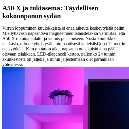
A50 X ja tukiasema: Täydellisen
kokoonpanon sydän
Virran loppuminen kuulokkeista ei enää aiheuta keskeytyksiä peliin.
Miellyttävästi napsahtava magneettinen lataustelakka varmistaa, että
A50 X on aina ladattu ja valmis pelaamiseen. Nosta kuulokkeet
telakasta, niin ne yhdistyvät automaattisesti laitteisiisi jopa 12 metrin
etäisyydellä. Kun on tauon aika, napsauta ne takaisin aina päällä
olevaan telakkaan. LED-tilapaneeli kertoo, paljonko 24 tunnin
akunkestosta on jäljellä ja mihin järjestelmään olet parhaillaan
yhteydessä.