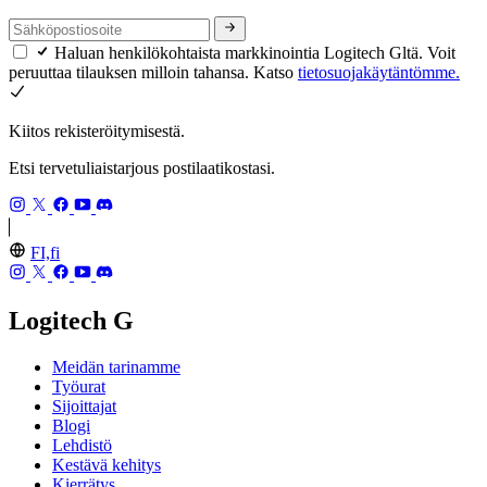
Haluan henkilökohtaista markkinointia Logitech Gltä. Voit
peruuttaa tilauksen milloin tahansa. Katso
tietosuojakäytäntömme.
Kiitos rekisteröitymisestä.
Etsi tervetuliaistarjous postilaatikostasi.
FI,fi
Logitech G
Meidän tarinamme
Työurat
Sijoittajat
Blogi
Lehdistö
Kestävä kehitys
Kierrätys