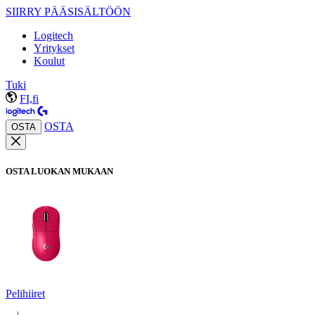
SIIRRY PÄÄSISÄLTÖÖN
Logitech
Yritykset
Koulut
Tuki
FI,fi
OSTA
OSTA
OSTA LUOKAN MUKAAN
Pelihiiret