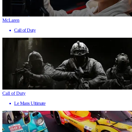
McLaren
Call of Duty
Call of Duty
Le Mans Ultimate