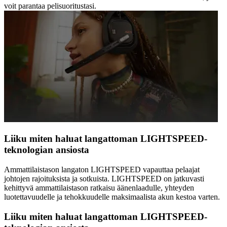
voit parantaa pelisuoritustasi.
Liiku miten haluat langattoman LIGHTSPEED-
teknologian ansiosta
Ammattilaistason langaton LIGHTSPEED vapauttaa pelaajat
johtojen rajoituksista ja sotkuista. LIGHTSPEED on jatkuvasti
kehittyvä ammattilaistason ratkaisu äänenlaadulle, yhteyden
luotettavuudelle ja tehokkuudelle maksimaalista akun kestoa varten.
Liiku miten haluat langattoman LIGHTSPEED-