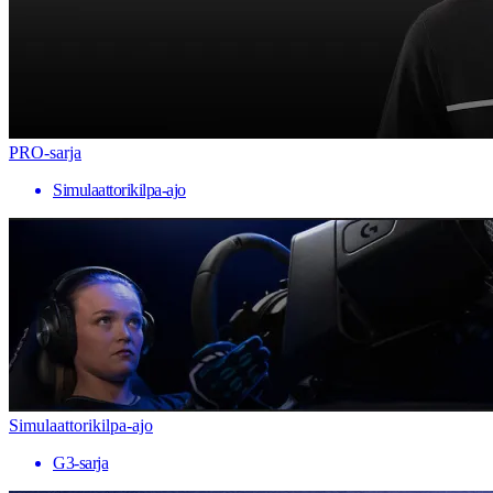
PRO-sarja
Simulaattorikilpa-ajo
Simulaattorikilpa-ajo
G3-sarja