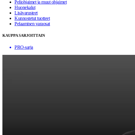
Peliohjaimet ja muut ohjaimet
Huonekalut
Lisävarusteet
Kunnostetut tuotteet
Pelaamisen varaosat
KAUPPA SARJOITTAIN
PRO-sarja