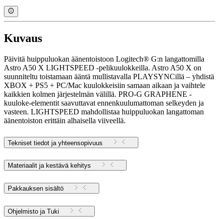
Kuvaus
Päivitä huippuluokan äänentoistoon Logitech® G:n langattomilla
Astro A50 X LIGHTSPEED -pelikuulokkeilla. Astro A50 X on
suunniteltu toistamaan ääntä mullistavalla PLAYSYNCillä – yhdistä
XBOX + PS5 + PC/Mac kuulokkeisiin samaan aikaan ja vaihtele
kaikkien kolmen järjestelmän välillä. PRO-G GRAPHENE -
kuuloke-elementit saavuttavat ennenkuulumattoman selkeyden ja
vasteen. LIGHTSPEED mahdollistaa huippuluokan langattoman
äänentoiston erittäin alhaisella viiveellä.
Tekniset tiedot ja yhteensopivuus
Materiaalit ja kestävä kehitys
Pakkauksen sisältö
Ohjelmisto ja Tuki