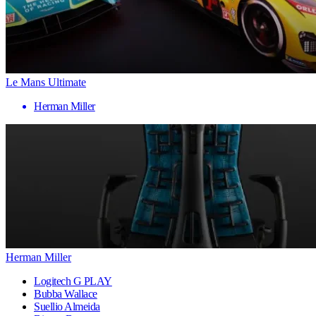
Le Mans Ultimate
Herman Miller
Herman Miller
Logitech G PLAY
Bubba Wallace
Suellio Almeida