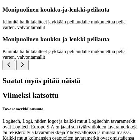
Monipuolinen koukku-ja-lenkki-pelilauta
Kiinnitä hallintalaitteet jäykkään pelilaudalle mukautettua peliä
varten. valvontamallit
Monipuolinen koukku-ja-lenkki-pelilauta
Kiinnitä hallintalaitteet jäykkään pelilaudalle mukautettua peliä
varten. valvontamallit
Saatat myös pitää näistä
Viimeksi katsottu
Tavaramerkkilausunto
Logitech, Logi, niiden logot ja kaikki muut Logitechin tavaramerkit
ovat Logitech Europe S.A.:n ja/tai sen tytäryhtiöiden tavaramerkkejä
tai rekisteröityjä tavaramerkkejä Yhdysvalloissa ja muissa maissa.
Kaikki muut kolmansien osapuolten tavaramerkit ovat omistajiensa