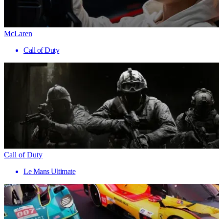
McLaren
Call of Duty
Call of Duty
Le Mans Ultimate