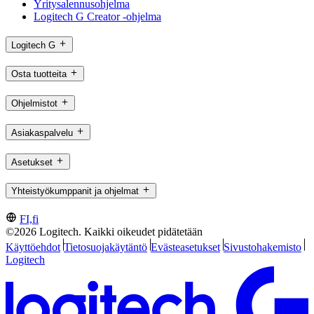
Yritysalennusohjelma
Logitech G Creator -ohjelma
Logitech G
Osta tuotteita
Ohjelmistot
Asiakaspalvelu
Asetukset
Yhteistyökumppanit ja ohjelmat
FI,fi
©2026 Logitech. Kaikki oikeudet pidätetään
Käyttöehdot
Tietosuojakäytäntö
Evästeasetukset
Sivustohakemisto
Logitech