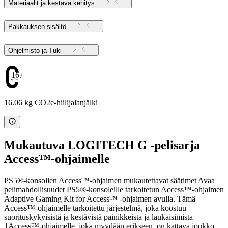
Materiaalit ja kestävä kehitys
Pakkauksen sisältö
Ohjelmisto ja Tuki
16.06
16.06 kg CO2e-hiilijalanjälki
Mukautuva LOGITECH G -pelisarja
Access™-ohjaimelle
PS5®-konsolien Access™-ohjaimen mukautettavat säätimet Avaa
pelimahdollisuudet PS5®-konsoleille tarkoitetun Access™-ohjaimen
Adaptive Gaming Kit for Access™ -ohjaimen avulla. Tämä
Access™-ohjaimelle tarkoitettu järjestelmä, joka koostuu
suorituskykyisistä ja kestävistä painikkeista ja laukaisimista
1Access™-ohjaimelle, joka myydään erikseen, on kattava joukko