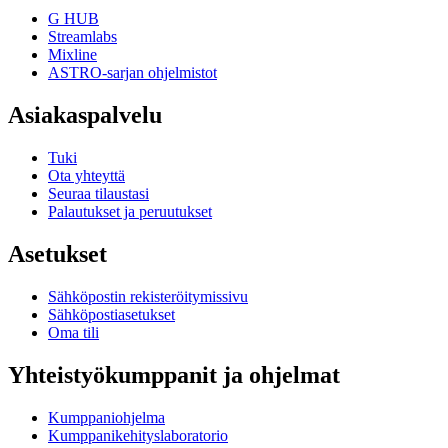
G HUB
Streamlabs
Mixline
ASTRO-sarjan ohjelmistot
Asiakaspalvelu
Tuki
Ota yhteyttä
Seuraa tilaustasi
Palautukset ja peruutukset
Asetukset
Sähköpostin rekisteröitymissivu
Sähköpostiasetukset
Oma tili
Yhteistyökumppanit ja ohjelmat
Kumppaniohjelma
Kumppanikehityslaboratorio