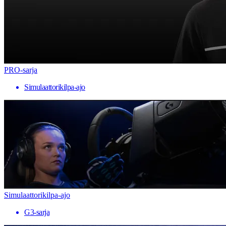
PRO-sarja
Simulaattorikilpa-ajo
Simulaattorikilpa-ajo
G3-sarja