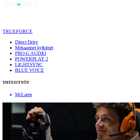
TRUEFORCE
Direct Drive
Mekaaniset kytkimet
PRO-G AUDIO
POWERPLAY 2
LIGHTSYNC
BLUE VO!CE
YHTEISTYÖT
McLaren