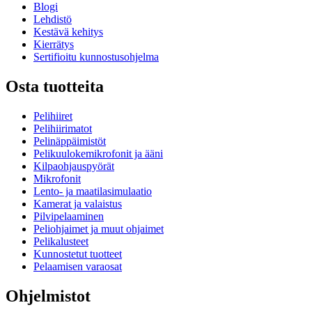
Blogi
Lehdistö
Kestävä kehitys
Kierrätys
Sertifioitu kunnostusohjelma
Osta tuotteita
Pelihiiret
Pelihiirimatot
Pelinäppäimistöt
Pelikuulokemikrofonit ja ääni
Kilpaohjauspyörät
Mikrofonit
Lento- ja maatilasimulaatio
Kamerat ja valaistus
Pilvipelaaminen
Peliohjaimet ja muut ohjaimet
Pelikalusteet
Kunnostetut tuotteet
Pelaamisen varaosat
Ohjelmistot