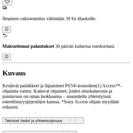
Ilmainen vakiotoimitus vähintään 39 €n tilauksille.
Maksuttomat palautukset
30 päivän kuluessa ostoksestasi.
Kuvaus
Kestävät painikkeet ja liipaisimet PS5®-konsolien(1) Access™-
ohjaimia varten. Kattavat ohjaimet, joiden muokattavuus ja
joustavuus on omaa luokkaansa – suunniteltu yhteistyössä
esteettömyysjärjestöjen kanssa. *Sony Access ohjain myydään
erikseen
Tekniset tiedot ja yhteensopivuus