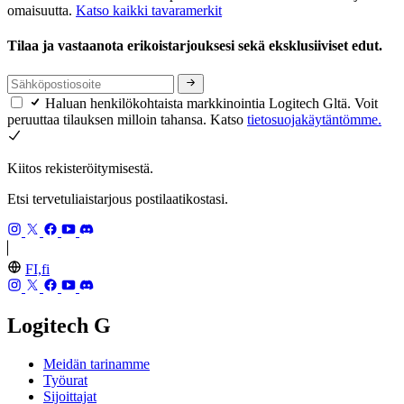
omaisuutta.
Katso kaikki tavaramerkit
Tilaa ja vastaanota erikoistarjouksesi sekä eksklusiiviset edut.
Haluan henkilökohtaista markkinointia Logitech Gltä. Voit
peruuttaa tilauksen milloin tahansa. Katso
tietosuojakäytäntömme.
Kiitos rekisteröitymisestä.
Etsi tervetuliaistarjous postilaatikostasi.
FI,fi
Logitech G
Meidän tarinamme
Työurat
Sijoittajat