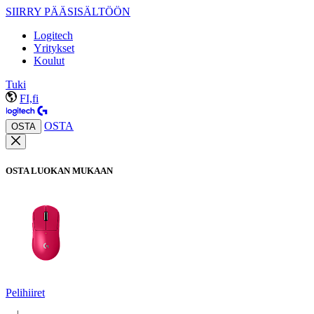
SIIRRY PÄÄSISÄLTÖÖN
Logitech
Yritykset
Koulut
Tuki
FI,fi
OSTA
OSTA
OSTA LUOKAN MUKAAN
Pelihiiret