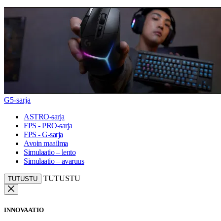
G5-sarja
ASTRO-sarja
FPS - PRO-sarja
FPS - G-sarja
Avoin maailma
Simulaatio – lento
Simulaatio – avaruus
TUTUSTU
TUTUSTU
INNOVAATIO