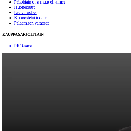
Peliohjaimet ja muut ohjaimet
Huonekalut
Lisävarusteet
Kunnostetut tuotteet
Pelaamisen varaosat
KAUPPA SARJOITTAIN
PRO-sarja