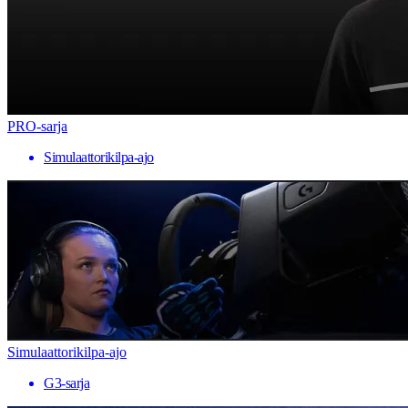
PRO-sarja
Simulaattorikilpa-ajo
Simulaattorikilpa-ajo
G3-sarja