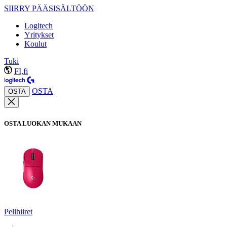
SIIRRY PÄÄSISÄLTÖÖN
Logitech
Yritykset
Koulut
Tuki
FI,fi
OSTA
OSTA
OSTA LUOKAN MUKAAN
Pelihiiret