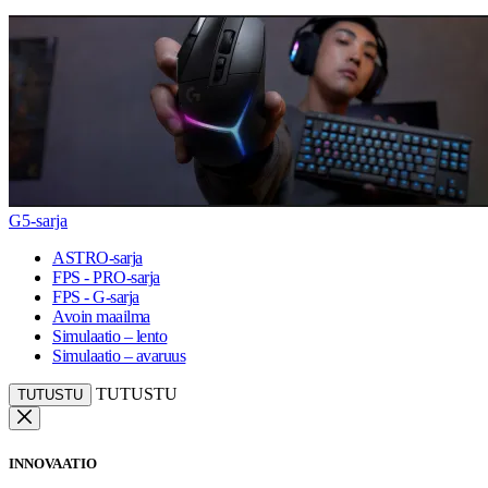
G5-sarja
ASTRO-sarja
FPS - PRO-sarja
FPS - G-sarja
Avoin maailma
Simulaatio – lento
Simulaatio – avaruus
TUTUSTU
TUTUSTU
INNOVAATIO