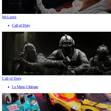
McLaren
Call of Duty
Call of Duty
Le Mans Ultimate