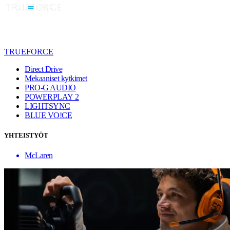
TRUEFORCE
Direct Drive
Mekaaniset kytkimet
PRO-G AUDIO
POWERPLAY 2
LIGHTSYNC
BLUE VO!CE
YHTEISTYÖT
McLaren