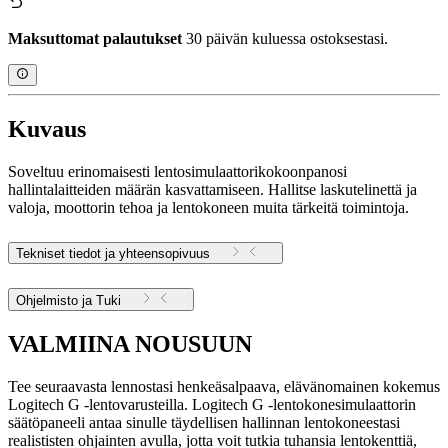
Maksuttomat palautukset
30 päivän kuluessa ostoksestasi.
Kuvaus
Soveltuu erinomaisesti lentosimulaattorikokoonpanosi
hallintalaitteiden määrän kasvattamiseen. Hallitse laskutelinettä ja
valoja, moottorin tehoa ja lentokoneen muita tärkeitä toimintoja.
Tekniset tiedot ja yhteensopivuus
Ohjelmisto ja Tuki
VALMIINA NOUSUUN
Tee seuraavasta lennostasi henkeäsalpaava, elävänomainen kokemus
Logitech G -lentovarusteilla. Logitech G -lentokonesimulaattorin
säätöpaneeli antaa sinulle täydellisen hallinnan lentokoneestasi
realististen ohjainten avulla, jotta voit tutkia tuhansia lentokenttiä,