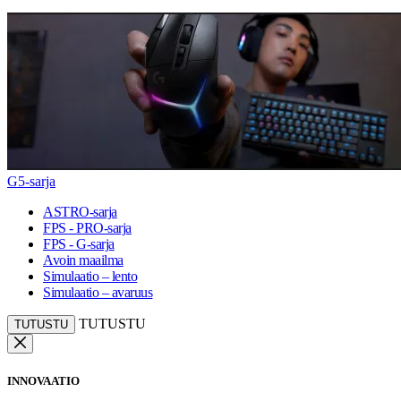
G5-sarja
ASTRO-sarja
FPS - PRO-sarja
FPS - G-sarja
Avoin maailma
Simulaatio – lento
Simulaatio – avaruus
TUTUSTU
TUTUSTU
INNOVAATIO