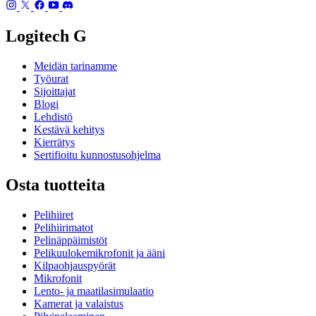
Logitech G
Meidän tarinamme
Työurat
Sijoittajat
Blogi
Lehdistö
Kestävä kehitys
Kierrätys
Sertifioitu kunnostusohjelma
Osta tuotteita
Pelihiiret
Pelihiirimatot
Pelinäppäimistöt
Pelikuulokemikrofonit ja ääni
Kilpaohjauspyörät
Mikrofonit
Lento- ja maatilasimulaatio
Kamerat ja valaistus