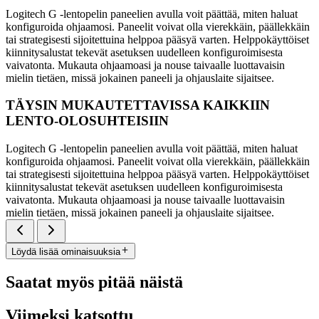
Logitech G -lentopelin paneelien avulla voit päättää, miten haluat
konfiguroida ohjaamosi. Paneelit voivat olla vierekkäin, päällekkäin
tai strategisesti sijoitettuina helppoa pääsyä varten. Helppokäyttöiset
kiinnitysalustat tekevät asetuksen uudelleen konfiguroimisesta
vaivatonta. Mukauta ohjaamoasi ja nouse taivaalle luottavaisin
mielin tietäen, missä jokainen paneeli ja ohjauslaite sijaitsee.
TÄYSIN MUKAUTETTAVISSA KAIKKIIN
LENTO-OLOSUHTEISIIN
Logitech G -lentopelin paneelien avulla voit päättää, miten haluat
konfiguroida ohjaamosi. Paneelit voivat olla vierekkäin, päällekkäin
tai strategisesti sijoitettuina helppoa pääsyä varten. Helppokäyttöiset
kiinnitysalustat tekevät asetuksen uudelleen konfiguroimisesta
vaivatonta. Mukauta ohjaamoasi ja nouse taivaalle luottavaisin
mielin tietäen, missä jokainen paneeli ja ohjauslaite sijaitsee.
Löydä lisää ominaisuuksia
Saatat myös pitää näistä
Viimeksi katsottu