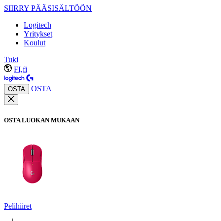
SIIRRY PÄÄSISÄLTÖÖN
Logitech
Yritykset
Koulut
Tuki
FI,fi
OSTA
OSTA
OSTA LUOKAN MUKAAN
Pelihiiret