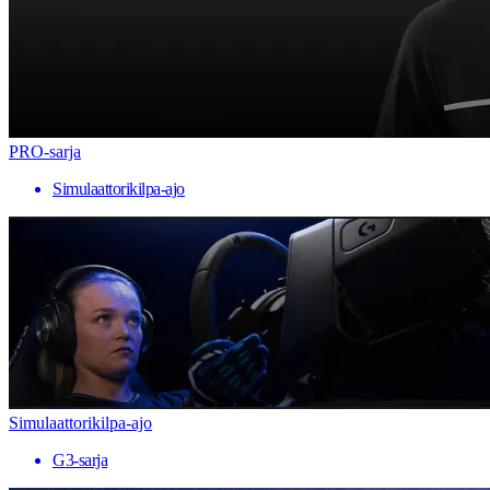
PRO-sarja
Simulaattorikilpa-ajo
Simulaattorikilpa-ajo
G3-sarja