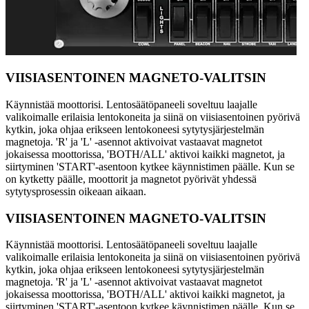
VIISIASENTOINEN MAGNETO-VALITSIN
Käynnistää moottorisi. Lentosäätöpaneeli soveltuu laajalle
valikoimalle erilaisia lentokoneita ja siinä on viisiasentoinen pyörivä
kytkin, joka ohjaa erikseen lentokoneesi sytytysjärjestelmän
magnetoja. 'R' ja 'L' -asennot aktivoivat vastaavat magnetot
jokaisessa moottorissa, 'BOTH/ALL' aktivoi kaikki magnetot, ja
siirtyminen 'START'-asentoon kytkee käynnistimen päälle. Kun se
on kytketty päälle, moottorit ja magnetot pyörivät yhdessä
sytytysprosessin oikeaan aikaan.
VIISIASENTOINEN MAGNETO-VALITSIN
Käynnistää moottorisi. Lentosäätöpaneeli soveltuu laajalle
valikoimalle erilaisia lentokoneita ja siinä on viisiasentoinen pyörivä
kytkin, joka ohjaa erikseen lentokoneesi sytytysjärjestelmän
magnetoja. 'R' ja 'L' -asennot aktivoivat vastaavat magnetot
jokaisessa moottorissa, 'BOTH/ALL' aktivoi kaikki magnetot, ja
siirtyminen 'START'-asentoon kytkee käynnistimen päälle. Kun se