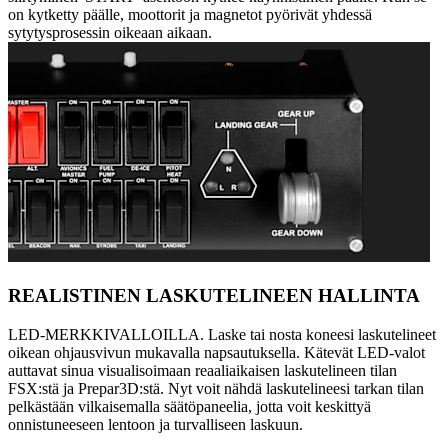
on kytketty päälle, moottorit ja magnetot pyörivät yhdessä
sytytysprosessin oikeaan aikaan.
REALISTINEN LASKUTELINEEN HALLINTA
LED-MERKKIVALLOILLA. Laske tai nosta koneesi laskutelineet
oikean ohjausvivun mukavalla napsautuksella. Kätevät LED-valot
auttavat sinua visualisoimaan reaaliaikaisen laskutelineen tilan
FSX:stä ja Prepar3D:stä. Nyt voit nähdä laskutelineesi tarkan tilan
pelkästään vilkaisemalla säätöpaneelia, jotta voit keskittyä
onnistuneeseen lentoon ja turvalliseen laskuun.