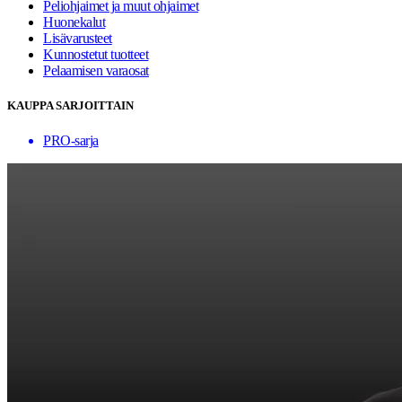
Peliohjaimet ja muut ohjaimet
Huonekalut
Lisävarusteet
Kunnostetut tuotteet
Pelaamisen varaosat
KAUPPA SARJOITTAIN
PRO-sarja