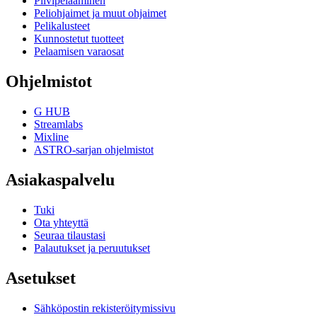
Pilvipelaaminen
Peliohjaimet ja muut ohjaimet
Pelikalusteet
Kunnostetut tuotteet
Pelaamisen varaosat
Ohjelmistot
G HUB
Streamlabs
Mixline
ASTRO-sarjan ohjelmistot
Asiakaspalvelu
Tuki
Ota yhteyttä
Seuraa tilaustasi
Palautukset ja peruutukset
Asetukset
Sähköpostin rekisteröitymissivu