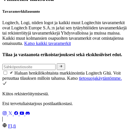
Tavaramerkkilausunto
Logitech, Logi, niiden logot ja kaikki muut Logitechin tavaramerkit
ovat Logitech Europe S.A.:n ja/tai sen tytäryhtiöiden tavaramerkkejä
tai rekisteröityjä tavaramerkkejä Yhdysvalloissa ja muissa maissa.
Kaikki muut kolmansien osapuolten tavaramerkit ovat omistajiensa
omaisuutta.
Katso kaikki tavaramerkit
Tilaa ja vastaanota erikoistarjouksesi sekä eksklusiiviset edut.
Haluan henkilökohtaista markkinointia Logitech Gltä. Voit
peruuttaa tilauksen milloin tahansa. Katso
tietosuojakäytäntömme.
Kiitos rekisteröitymisestä.
Etsi tervetuliaistarjous postilaatikostasi.
FI,fi