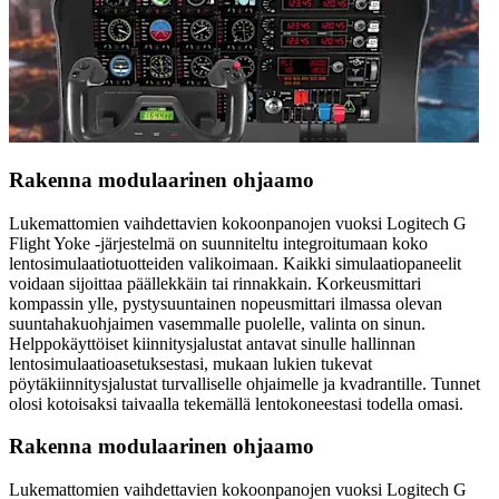
Rakenna modulaarinen ohjaamo
Lukemattomien vaihdettavien kokoonpanojen vuoksi Logitech G
Flight Yoke -järjestelmä on suunniteltu integroitumaan koko
lentosimulaatiotuotteiden valikoimaan. Kaikki simulaatiopaneelit
voidaan sijoittaa päällekkäin tai rinnakkain. Korkeusmittari
kompassin ylle, pystysuuntainen nopeusmittari ilmassa olevan
suuntahakuohjaimen vasemmalle puolelle, valinta on sinun.
Helppokäyttöiset kiinnitysjalustat antavat sinulle hallinnan
lentosimulaatioasetuksestasi, mukaan lukien tukevat
pöytäkiinnitysjalustat turvalliselle ohjaimelle ja kvadrantille. Tunnet
olosi kotoisaksi taivaalla tekemällä lentokoneestasi todella omasi.
Rakenna modulaarinen ohjaamo
Lukemattomien vaihdettavien kokoonpanojen vuoksi Logitech G