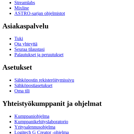
Streamlabs
Mixline
ASTRO-sarjan ohjelmistot
Asiakaspalvelu
Tuki
Ota yhteyttä
Seuraa tilaustasi
Palautukset ja peruutukset
Asetukset
Sähköpostin rekisteröitymissivu
Sähköpostiasetukset
Oma tili
Yhteistyökumppanit ja ohjelmat
Kumppaniohjelma
Kumppanikehityslaboratorio
Yritysalennusohjelma
Logitech G Creator -ohjelma