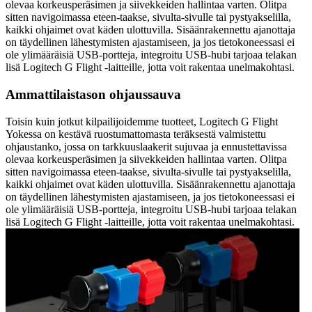
olevaa korkeusperäsimen ja siivekkeiden hallintaa varten. Olitpa
sitten navigoimassa eteen-taakse, sivulta-sivulle tai pystyakselilla,
kaikki ohjaimet ovat käden ulottuvilla. Sisäänrakennettu ajanottaja
on täydellinen lähestymisten ajastamiseen, ja jos tietokoneessasi ei
ole ylimääräisiä USB-portteja, integroitu USB-hubi tarjoaa telakan
lisä Logitech G Flight -laitteille, jotta voit rakentaa unelmakohtasi.
Ammattilaistason ohjaussauva
Toisin kuin jotkut kilpailijoidemme tuotteet, Logitech G Flight
Yokessa on kestävä ruostumattomasta teräksestä valmistettu
ohjaustanko, jossa on tarkkuuslaakerit sujuvaa ja ennustettavissa
olevaa korkeusperäsimen ja siivekkeiden hallintaa varten. Olitpa
sitten navigoimassa eteen-taakse, sivulta-sivulle tai pystyakselilla,
kaikki ohjaimet ovat käden ulottuvilla. Sisäänrakennettu ajanottaja
on täydellinen lähestymisten ajastamiseen, ja jos tietokoneessasi ei
ole ylimääräisiä USB-portteja, integroitu USB-hubi tarjoaa telakan
lisä Logitech G Flight -laitteille, jotta voit rakentaa unelmakohtasi.