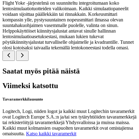
Flight Yoke -järjestelmä on suunniteltu integroitumaan koko
lentosimulaatiotuotteiden valikoimaan. Kaikki simulaatiopaneelit
voidaan sijoittaa päällekkäin tai rinnakkain. Korkeusmittari
kompassin ylle, pystysuuntainen nopeusmittari ilmassa olevan
suuntahakuohjaimen vasemmalle puolelle, valinta on sinun.
Helppokäyttöiset kiinnitysjalustat antavat sinulle hallinnan
lentosimulaatioasetuksestasi, mukaan lukien tukevat
pöytäkiinnitysjalustat turvalliselle ohjaimelle ja kvadrantille. Tunnet
olosi kotoisaksi taivaalla tekemällä lentokoneestasi todella omasi.
Saatat myös pitää näistä
Viimeksi katsottu
Tavaramerkkilausunto
Logitech, Logi, niiden logot ja kaikki muut Logitechin tavaramerkit
ovat Logitech Europe S.A.:n ja/tai sen tytäryhtiöiden tavaramerkkejä
tai rekisteröityjä tavaramerkkejä Yhdysvalloissa ja muissa maissa.
Kaikki muut kolmansien osapuolten tavaramerkit ovat omistajiensa
omaisuutta.
Katso kaikki tavaramerkit