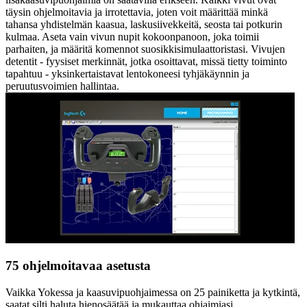
täysin ohjelmoitavia ja irrotettavia, joten voit määrittää minkä
tahansa yhdistelmän kaasua, laskusiivekkeitä, seosta tai potkurin
kulmaa. Aseta vain vivun nupit kokoonpanoon, joka toimii
parhaiten, ja määritä komennot suosikkisimulaattoristasi. Vivujen
detentit - fyysiset merkinnät, jotka osoittavat, missä tietty toiminto
tapahtuu - yksinkertaistavat lentokoneesi tyhjäkäynnin ja
peruutusvoimien hallintaa.
75 ohjelmoitavaa asetusta
Vaikka Yokessa ja kaasuvipuohjaimessa on 25 painiketta ja kytkintä,
saatat silti haluta hienosäätää ja mukauttaa ohjaimiasi.