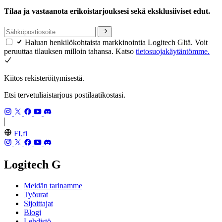
Tilaa ja vastaanota erikoistarjouksesi sekä eksklusiiviset edut.
Haluan henkilökohtaista markkinointia Logitech Gltä. Voit
peruuttaa tilauksen milloin tahansa. Katso
tietosuojakäytäntömme.
Kiitos rekisteröitymisestä.
Etsi tervetuliaistarjous postilaatikostasi.
FI,fi
Logitech G
Meidän tarinamme
Työurat
Sijoittajat
Blogi
Lehdistö