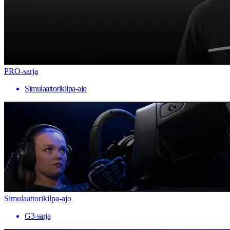
PRO-sarja
Simulaattorikilpa-ajo
Simulaattorikilpa-ajo
G3-sarja