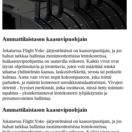
Ammattilaistason kaasuvipuohjain
Jokaisessa Flight Yoke -järjestelmässä on kaasuvipuohjain, ja jos
haluat tarkkaa hallintaa monimoottorisissa lentokoneissa,
lisäkaasuvipuohjaimia on saatavilla erikseen. Kaikki vivut ovat
täysin ohjelmoitavia ja irrotettavia, joten voit määrittää minkä
tahansa yhdistelmän kaasua, laskusiivekkeitä, seosta tai potkurin
kulmaa. Aseta vain vivun nupit kokoonpanoon, joka toimii
parhaiten, ja määritä komennot suosikkisimulaattoristasi. Vivujen
detentit - fyysiset merkinnät, jotka osoittavat, missä tietty toiminto
tapahtuu - yksinkertaistavat lentokoneesi tyhjäkäynnin ja
peruutusvoimien hallintaa.
Ammattilaistason kaasuvipuohjain
Jokaisessa Flight Yoke -järjestelmässä on kaasuvipuohjain, ja jos
haluat tarkkaa hallintaa monimoottorisissa lentokoneissa,
lisäkaasuvipuohjaimia on saatavilla erikseen. Kaikki vivut ovat