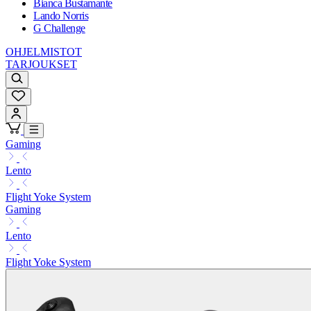
Bianca Bustamante
Lando Norris
G Challenge
OHJELMISTOT
TARJOUKSET
Gaming
Lento
Flight Yoke System
Gaming
Lento
Flight Yoke System