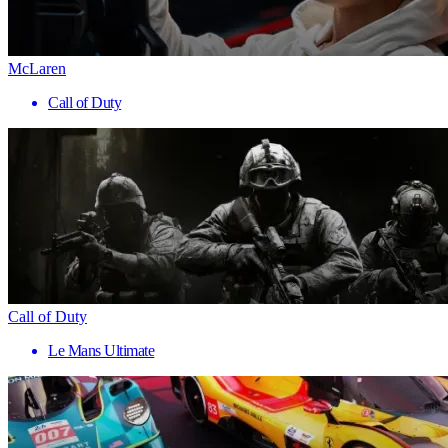
McLaren
Call of Duty
Call of Duty
Le Mans Ultimate