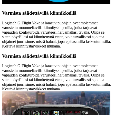
Varmista säädettävillä kiinnikkeillä
Logitech G Flight Yoke ja kaasuvipuohjain ovat molemmat
varustettu muunneltavilla kiinnitysklipsuilla, jotka tarjoavat
vapauden konfiguroida varusteesi haluamallasi tavalla. Olipa se
sitten pöydälläsi tai kiinnitettynä eteen, voit turvallisesti sijoittaa
ohjaimet juuri sinne, missä haluat, jopa epätasaisilla laskeutumisilla.
Kestävä kiinnitystarvikkeet mukana.
Varmista säädettävillä kiinnikkeillä
Logitech G Flight Yoke ja kaasuvipuohjain ovat molemmat
varustettu muunneltavilla kiinnitysklipsuilla, jotka tarjoavat
vapauden konfiguroida varusteesi haluamallasi tavalla. Olipa se
sitten pöydälläsi tai kiinnitettynä eteen, voit turvallisesti sijoittaa
ohjaimet juuri sinne, missä haluat, jopa epätasaisilla laskeutumisilla.
Kestävä kiinnitystarvikkeet mukana.