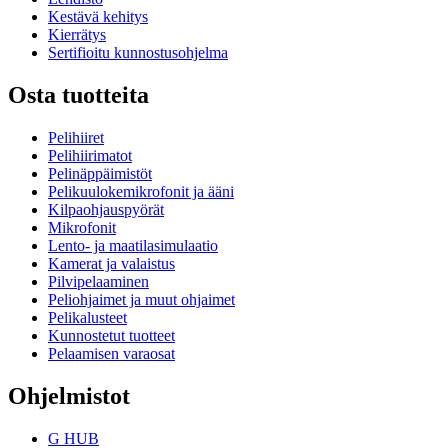
Kestävä kehitys
Kierrätys
Sertifioitu kunnostusohjelma
Osta tuotteita
Pelihiiret
Pelihiirimatot
Pelinäppäimistöt
Pelikuulokemikrofonit ja ääni
Kilpaohjauspyörät
Mikrofonit
Lento- ja maatilasimulaatio
Kamerat ja valaistus
Pilvipelaaminen
Peliohjaimet ja muut ohjaimet
Pelikalusteet
Kunnostetut tuotteet
Pelaamisen varaosat
Ohjelmistot
G HUB