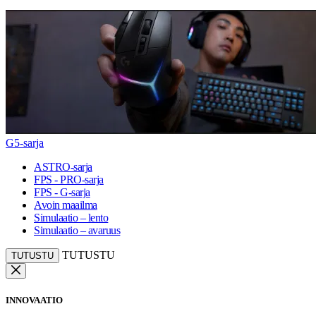
G5-sarja
ASTRO-sarja
FPS - PRO-sarja
FPS - G-sarja
Avoin maailma
Simulaatio – lento
Simulaatio – avaruus
TUTUSTU
TUTUSTU
INNOVAATIO