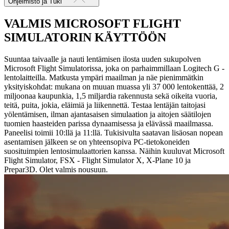
Ohjelmisto ja Tuki
VALMIS MICROSOFT FLIGHT
SIMULATORIN KÄYTTÖÖN
Suuntaa taivaalle ja nauti lentämisen ilosta uuden sukupolven
Microsoft Flight Simulatorissa, joka on parhaimmillaan Logitech G -
lentolaitteilla. Matkusta ympäri maailman ja näe pienimmätkin
yksityiskohdat: mukana on muuan muassa yli 37 000 lentokenttää, 2
miljoonaa kaupunkia, 1,5 miljardia rakennusta sekä oikeita vuoria,
teitä, puita, jokia, eläimiä ja liikennettä. Testaa lentäjän taitojasi
yölentämisen, ilman ajantasaisen simulaation ja aitojen säätilojen
tuomien haasteiden parissa dynaamisessa ja elävässä maailmassa.
Paneelisi toimii 10:llä ja 11:llä. Tukisivulta saatavan lisäosan nopean
asentamisen jälkeen se on yhteensopiva PC-tietokoneiden
suosituimpien lentosimulaattorien kanssa. Näihin kuuluvat Microsoft
Flight Simulator, FSX - Flight Simulator X, X-Plane 10 ja
Prepar3D. Olet valmis nousuun.