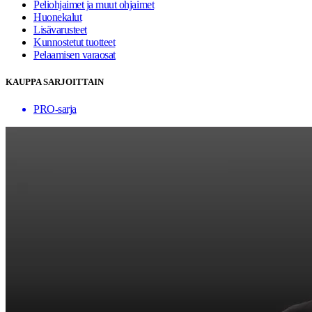
Peliohjaimet ja muut ohjaimet
Huonekalut
Lisävarusteet
Kunnostetut tuotteet
Pelaamisen varaosat
KAUPPA SARJOITTAIN
PRO-sarja