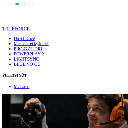
TRUEFORCE
Direct Drive
Mekaaniset kytkimet
PRO-G AUDIO
POWERPLAY 2
LIGHTSYNC
BLUE VO!CE
YHTEISTYÖT
McLaren