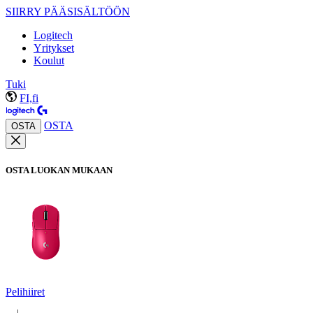
SIIRRY PÄÄSISÄLTÖÖN
Logitech
Yritykset
Koulut
Tuki
FI,fi
OSTA
OSTA
OSTA LUOKAN MUKAAN
Pelihiiret