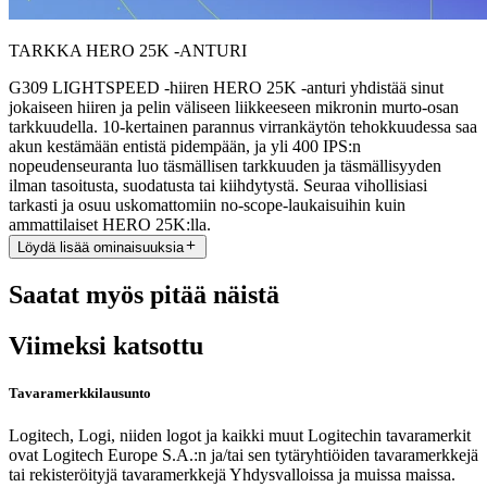
TARKKA HERO 25K -ANTURI
G309 LIGHTSPEED -hiiren HERO 25K -anturi yhdistää sinut
jokaiseen hiiren ja pelin väliseen liikkeeseen mikronin murto-osan
tarkkuudella. 10-kertainen parannus virrankäytön tehokkuudessa saa
akun kestämään entistä pidempään, ja yli 400 IPS:n
nopeudenseuranta luo täsmällisen tarkkuuden ja täsmällisyyden
ilman tasoitusta, suodatusta tai kiihdytystä. Seuraa vihollisiasi
tarkasti ja osuu uskomattomiin no-scope-laukaisuihin kuin
ammattilaiset HERO 25K:lla.
Löydä lisää ominaisuuksia
Saatat myös pitää näistä
Viimeksi katsottu
Tavaramerkkilausunto
Logitech, Logi, niiden logot ja kaikki muut Logitechin tavaramerkit
ovat Logitech Europe S.A.:n ja/tai sen tytäryhtiöiden tavaramerkkejä
tai rekisteröityjä tavaramerkkejä Yhdysvalloissa ja muissa maissa.