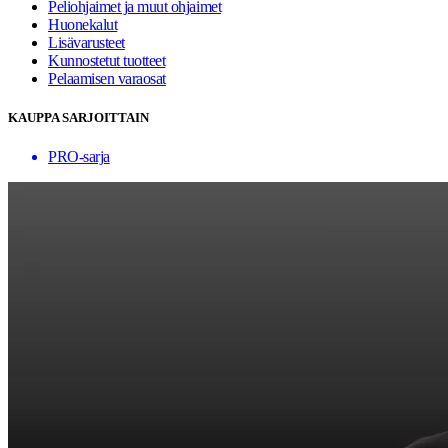
Peliohjaimet ja muut ohjaimet
Huonekalut
Lisävarusteet
Kunnostetut tuotteet
Pelaamisen varaosat
KAUPPA SARJOITTAIN
PRO-sarja