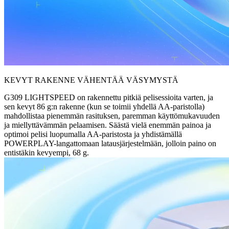
KEVYT RAKENNE VÄHENTÄÄ VÄSYMYSTÄ
G309 LIGHTSPEED on rakennettu pitkiä pelisessioita varten, ja
sen kevyt 86 g:n rakenne (kun se toimii yhdellä AA-paristolla)
mahdollistaa pienemmän rasituksen, paremman käyttömukavuuden
ja miellyttävämmän pelaamisen. Säästä vielä enemmän painoa ja
optimoi pelisi luopumalla AA-paristosta ja yhdistämällä
POWERPLAY-langattomaan latausjärjestelmään, jolloin paino on
entistäkin kevyempi, 68 g.