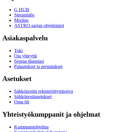
G HUB
Streamlabs
Mixline
ASTRO-sarjan ohjelmistot
Asiakaspalvelu
Tuki
Ota yhteyttä
Seuraa tilaustasi
Palautukset ja peruutukset
Asetukset
Sähköpostin rekisteröitymissivu
Sähköpostiasetukset
Oma tili
Yhteistyökumppanit ja ohjelmat
Kumppaniohjelma