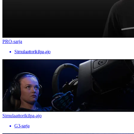
PRO-sarja
Simulaattorikilpa-ajo
Simulaattorikilpa-ajo
G3-sarja