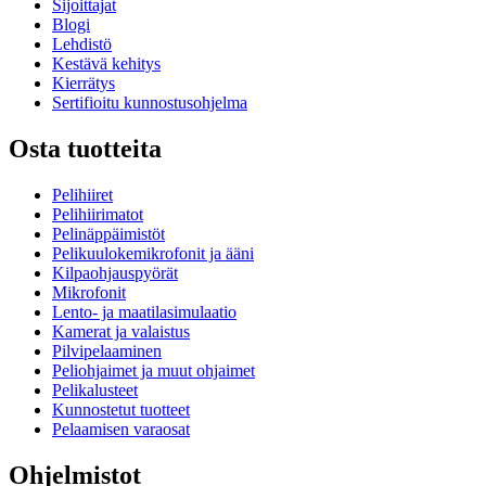
Sijoittajat
Blogi
Lehdistö
Kestävä kehitys
Kierrätys
Sertifioitu kunnostusohjelma
Osta tuotteita
Pelihiiret
Pelihiirimatot
Pelinäppäimistöt
Pelikuulokemikrofonit ja ääni
Kilpaohjauspyörät
Mikrofonit
Lento- ja maatilasimulaatio
Kamerat ja valaistus
Pilvipelaaminen
Peliohjaimet ja muut ohjaimet
Pelikalusteet
Kunnostetut tuotteet
Pelaamisen varaosat
Ohjelmistot