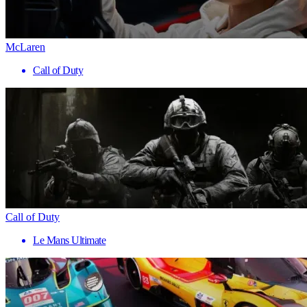
McLaren
Call of Duty
Call of Duty
Le Mans Ultimate