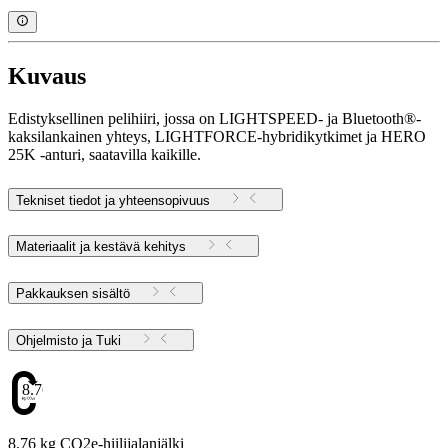
Kuvaus
Edistyksellinen pelihiiri, jossa on LIGHTSPEED- ja Bluetooth®-
kaksilankainen yhteys, LIGHTFORCE-hybridikytkimet ja HERO
25K -anturi, saatavilla kaikille.
Tekniset tiedot ja yhteensopivuus
Materiaalit ja kestävä kehitys
Pakkauksen sisältö
Ohjelmisto ja Tuki
8.76
8.76 kg CO2e-hiilijalanjälki