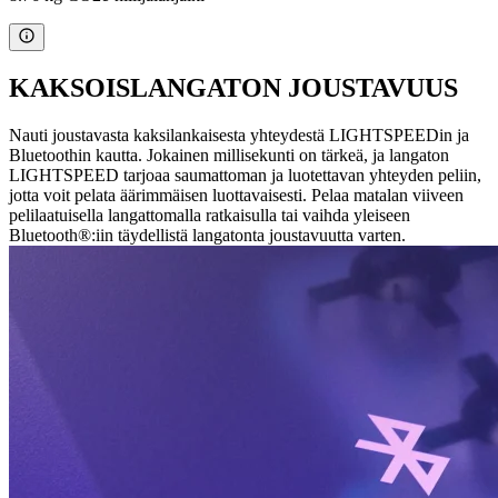
KAKSOISLANGATON JOUSTAVUUS
Nauti joustavasta kaksilankaisesta yhteydestä LIGHTSPEEDin ja
Bluetoothin kautta. Jokainen millisekunti on tärkeä, ja langaton
LIGHTSPEED tarjoaa saumattoman ja luotettavan yhteyden peliin,
jotta voit pelata äärimmäisen luottavaisesti. Pelaa matalan viiveen
pelilaatuisella langattomalla ratkaisulla tai vaihda yleiseen
Bluetooth®:iin täydellistä langatonta joustavuutta varten.