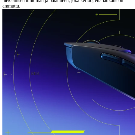
mekaanisen tuntuman ja palautteen, joka kertoo, että laukaus on
ammuttu.