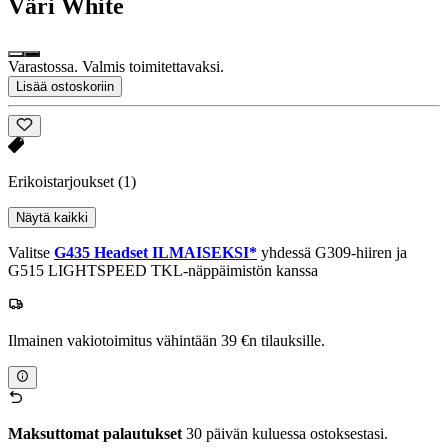
Väri
White
Varastossa. Valmis toimitettavaksi.
Lisää ostoskoriin
Erikoistarjoukset
(1)
Näytä kaikki
Valitse
G435 Headset ILMAISEKSI*
yhdessä G309-hiiren ja
G515 LIGHTSPEED TKL-näppäimistön kanssa
Ilmainen vakiotoimitus vähintään 39 €n tilauksille.
Maksuttomat palautukset
30 päivän kuluessa ostoksestasi.