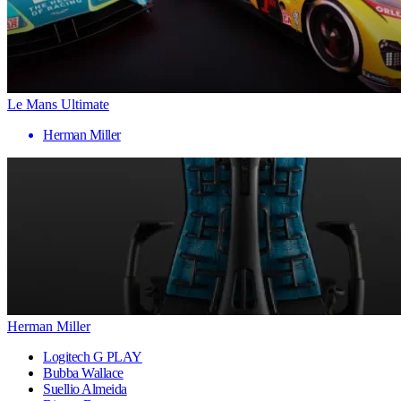
Le Mans Ultimate
Herman Miller
Herman Miller
Logitech G PLAY
Bubba Wallace
Suellio Almeida