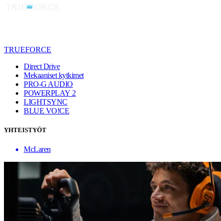
TRUEFORCE
Direct Drive
Mekaaniset kytkimet
PRO-G AUDIO
POWERPLAY 2
LIGHTSYNC
BLUE VO!CE
YHTEISTYÖT
McLaren