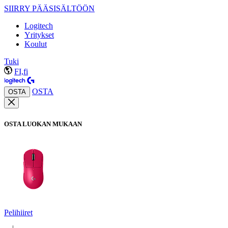
SIIRRY PÄÄSISÄLTÖÖN
Logitech
Yritykset
Koulut
Tuki
FI,fi
OSTA
OSTA
OSTA LUOKAN MUKAAN
Pelihiiret