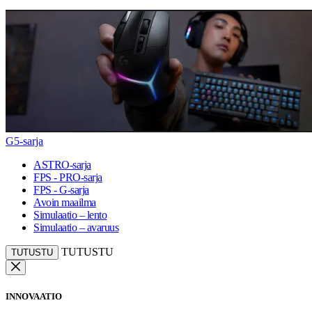
G5-sarja
ASTRO-sarja
FPS - PRO-sarja
FPS - G-sarja
Avoin maailma
Simulaatio – lento
Simulaatio – avaruus
TUTUSTU
TUTUSTU
INNOVAATIO