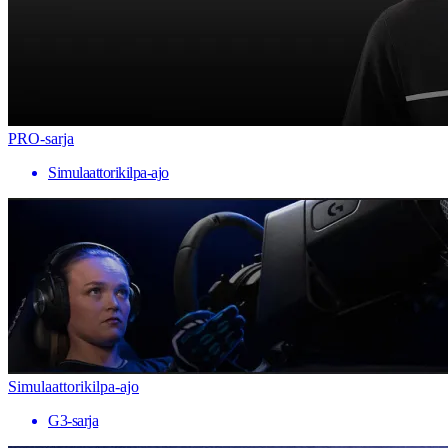
PRO-sarja
Simulaattorikilpa-ajo
Simulaattorikilpa-ajo
G3-sarja