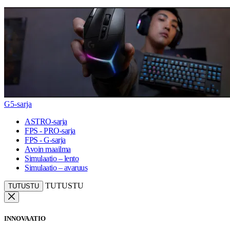
G5-sarja
ASTRO-sarja
FPS - PRO-sarja
FPS - G-sarja
Avoin maailma
Simulaatio – lento
Simulaatio – avaruus
TUTUSTU
TUTUSTU
INNOVAATIO