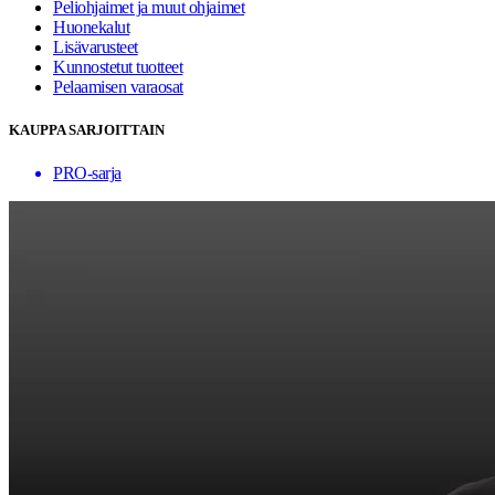
Peliohjaimet ja muut ohjaimet
Huonekalut
Lisävarusteet
Kunnostetut tuotteet
Pelaamisen varaosat
KAUPPA SARJOITTAIN
PRO-sarja