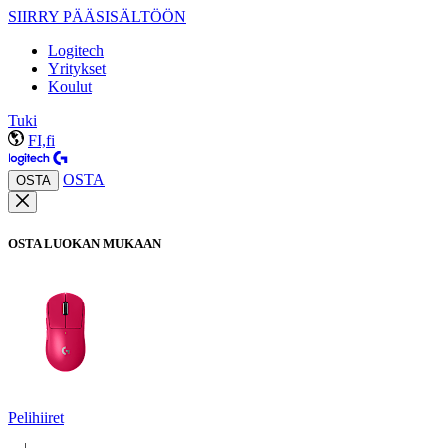
SIIRRY PÄÄSISÄLTÖÖN
Logitech
Yritykset
Koulut
Tuki
FI,fi
OSTA
OSTA
OSTA LUOKAN MUKAAN
Pelihiiret