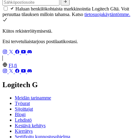
Haluan henkilökohtaista markkinointia Logitech Gltä. Voit
peruuttaa tilauksen milloin tahansa. Katso
tietosuojakäytäntömme.
Kiitos rekisteröitymisestä.
Etsi tervetuliaistarjous postilaatikostasi.
FI,fi
Logitech G
Meidän tarinamme
Työurat
Sijoittajat
Blogi
Lehdistö
Kestävä kehitys
Kierrätys
Sertifioitu kunnostusohjelma