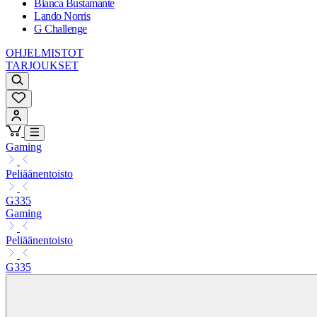
Bianca Bustamante
Lando Norris
G Challenge
OHJELMISTOT
TARJOUKSET
Gaming
Peliäänentoisto
G335
Gaming
Peliäänentoisto
G335