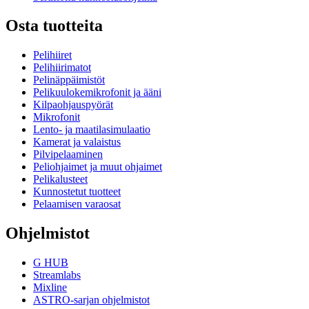
Osta tuotteita
Pelihiiret
Pelihiirimatot
Pelinäppäimistöt
Pelikuulokemikrofonit ja ääni
Kilpaohjauspyörät
Mikrofonit
Lento- ja maatilasimulaatio
Kamerat ja valaistus
Pilvipelaaminen
Peliohjaimet ja muut ohjaimet
Pelikalusteet
Kunnostetut tuotteet
Pelaamisen varaosat
Ohjelmistot
G HUB
Streamlabs
Mixline
ASTRO-sarjan ohjelmistot