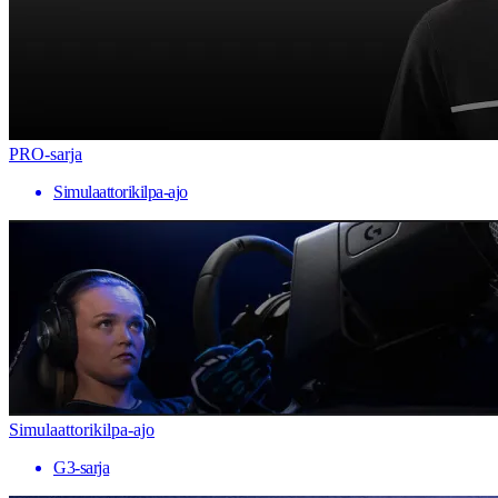
PRO-sarja
Simulaattorikilpa-ajo
Simulaattorikilpa-ajo
G3-sarja