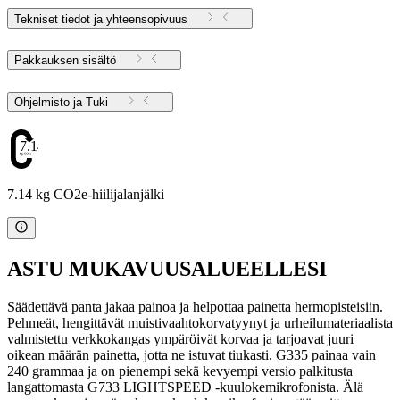
Tekniset tiedot ja yhteensopivuus
Pakkauksen sisältö
Ohjelmisto ja Tuki
7.14
7.14 kg CO2e-hiilijalanjälki
ASTU MUKAVUUSALUEELLESI
Säädettävä panta jakaa painoa ja helpottaa painetta hermopisteisiin.
Pehmeät, hengittävät muistivaahtokorvatyynyt ja urheilumateriaalista
valmistettu verkkokangas ympäröivät korvaa ja tarjoavat juuri
oikean määrän painetta, jotta ne istuvat tiukasti. G335 painaa vain
240 grammaa ja on pienempi sekä kevyempi versio palkitusta
langattomasta G733 LIGHTSPEED -kuulokemikrofonista. Älä