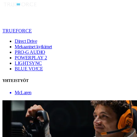
TRUEFORCE
Direct Drive
Mekaaniset kytkimet
PRO-G AUDIO
POWERPLAY 2
LIGHTSYNC
BLUE VO!CE
YHTEISTYÖT
McLaren