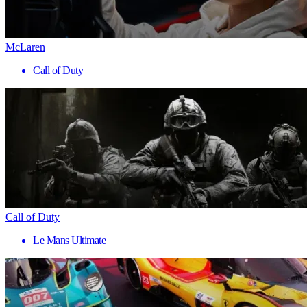
McLaren
Call of Duty
Call of Duty
Le Mans Ultimate