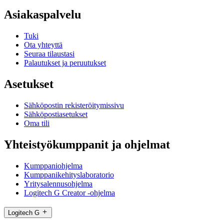
Asiakaspalvelu
Tuki
Ota yhteyttä
Seuraa tilaustasi
Palautukset ja peruutukset
Asetukset
Sähköpostin rekisteröitymissivu
Sähköpostiasetukset
Oma tili
Yhteistyökumppanit ja ohjelmat
Kumppaniohjelma
Kumppanikehityslaboratorio
Yritysalennusohjelma
Logitech G Creator -ohjelma
Logitech G