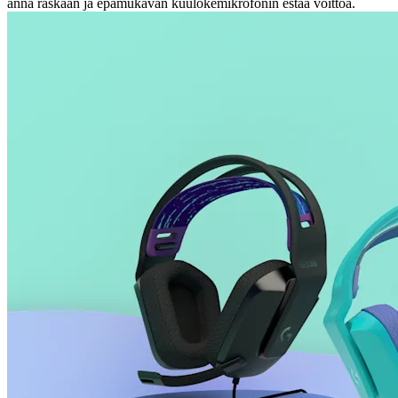
anna raskaan ja epämukavan kuulokemikrofonin estää voittoa.