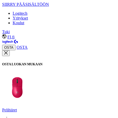
SIIRRY PÄÄSISÄLTÖÖN
Logitech
Yritykset
Koulut
Tuki
FI,fi
OSTA
OSTA
OSTA LUOKAN MUKAAN
Pelihiiret