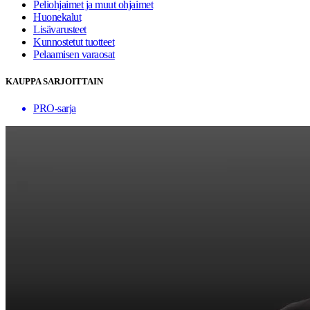
Peliohjaimet ja muut ohjaimet
Huonekalut
Lisävarusteet
Kunnostetut tuotteet
Pelaamisen varaosat
KAUPPA SARJOITTAIN
PRO-sarja