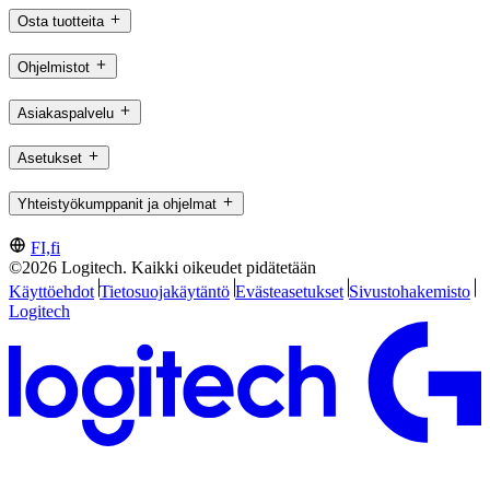
Osta tuotteita
Ohjelmistot
Asiakaspalvelu
Asetukset
Yhteistyökumppanit ja ohjelmat
FI,fi
©2026 Logitech. Kaikki oikeudet pidätetään
Käyttöehdot
Tietosuojakäytäntö
Evästeasetukset
Sivustohakemisto
Logitech