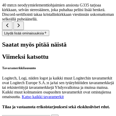
40 mm:n neodyymielementtiohjaimien ansiosta G335 tarjoaa
kirkkaan, selvän stereoäänen, joka puhaltaa peliisi lisää henkeä.
Discord-sertifiointi takaa kristallinkirkkaan viestinnän uskomattoman
selkeällä puheäänellä.
Löydä lisää ominaisuuksia
Saatat myös pitää näistä
Viimeksi katsottu
Tavaramerkkilausunto
Logitech, Logi, niiden logot ja kaikki muut Logitechin tavaramerkit
ovat Logitech Europe S.A.:n ja/tai sen tytäryhtiöiden tavaramerkkejä
tai rekisteröityjä tavaramerkkejä Yhdysvalloissa ja muissa maissa.
Kaikki muut kolmansien osapuolten tavaramerkit ovat omistajiensa
omaisuutta.
Katso kaikki tavaramerkit
Tilaa ja vastaanota erikoistarjouksesi sekä eksklusiiviset edut.