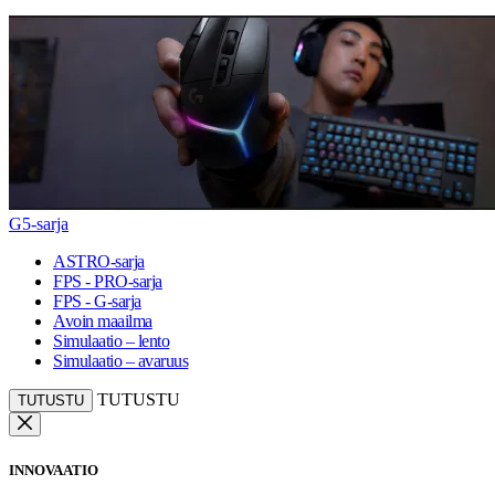
G5-sarja
ASTRO-sarja
FPS - PRO-sarja
FPS - G-sarja
Avoin maailma
Simulaatio – lento
Simulaatio – avaruus
TUTUSTU
TUTUSTU
INNOVAATIO