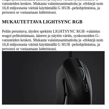
varusteiden kesken. Mukauta valaistusanimatioita ja -efektejä noin
16,8 miljoonasta väristä käyttämällä G HUB -peliohjelmistoa, ja
personoi se vastaamaan laitteistoasi.
MUKAUTETTAVA LIGHTSYNC RGB
Peliin perustuva, täyden spektrin LIGHTSYNC RGB -valaistus
reagoi pelitoimintaan, ääneen ja näytön väriin, synkronoiden G-
varusteiden kesken. Mukauta valaistusanimatioita ja -efektejä noin
16,8 miljoonasta väristä käyttämällä G HUB -peliohjelmistoa, ja
personoi se vastaamaan laitteistoasi.