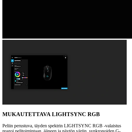
MUKAUTETTAVA LIGHTSYNC RGB
Peliin perustuva, täyden spektrin LIGHTSYNC RGB -valaistus
reagoi pelitoimintaan, ääneen ja näytön väriin, synkronoiden G-