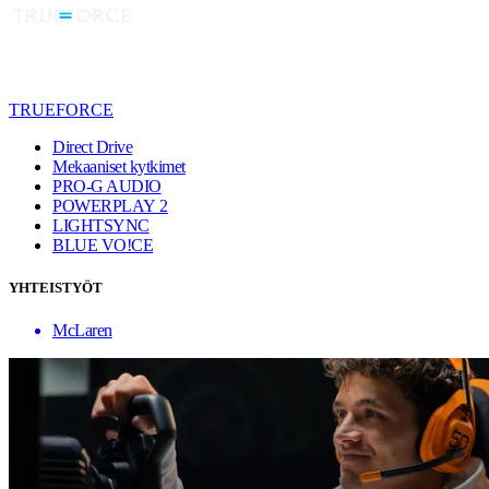
TRUEFORCE
Direct Drive
Mekaaniset kytkimet
PRO-G AUDIO
POWERPLAY 2
LIGHTSYNC
BLUE VO!CE
YHTEISTYÖT
McLaren