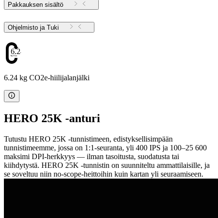
Pakkauksen sisältö
Ohjelmisto ja Tuki
6.24
6.24 kg CO2e-hiilijalanjälki
HERO 25K -anturi
Tutustu HERO 25K -tunnistimeen, edistyksellisimpään
tunnistimeemme, jossa on 1:1-seuranta, yli 400 IPS ja 100–25 600
maksimi DPI-herkkyys — ilman tasoitusta, suodatusta tai
kiihdytystä. HERO 25K -tunnistin on suunniteltu ammattilaisille, ja
se soveltuu niin no-scope-heittoihin kuin kartan yli seuraamiseen.