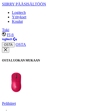
SIIRRY PÄÄSISÄLTÖÖN
Logitech
Yritykset
Koulut
Tuki
FI,fi
OSTA
OSTA
OSTA LUOKAN MUKAAN
Pelihiiret