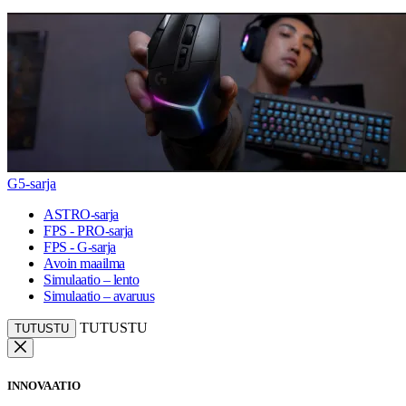
G5-sarja
ASTRO-sarja
FPS - PRO-sarja
FPS - G-sarja
Avoin maailma
Simulaatio – lento
Simulaatio – avaruus
TUTUSTU
TUTUSTU
INNOVAATIO