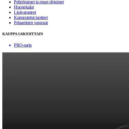
Peliohjaimet ja muut ohjaimet
Huonekalut
Lisävarusteet
Kunnostetut tuotteet
Pelaamisen varaosat
KAUPPA SARJOITTAIN
PRO-sarja