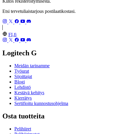
Kiitos rekisteröitymisestä.
Etsi tervetuliaistarjous postilaatikostasi.
FI,fi
Logitech G
Meidän tarinamme
Työurat
Sijoittajat
Blogi
Lehdistö
Kestävä kehitys
Kierrätys
Sertifioitu kunnostusohjelma
Osta tuotteita
Pelihiiret