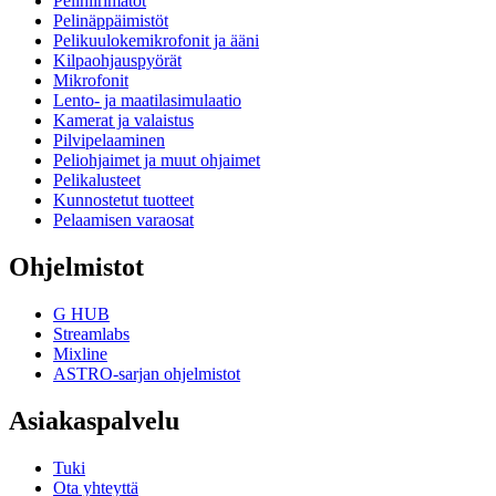
Pelihiirimatot
Pelinäppäimistöt
Pelikuulokemikrofonit ja ääni
Kilpaohjauspyörät
Mikrofonit
Lento- ja maatilasimulaatio
Kamerat ja valaistus
Pilvipelaaminen
Peliohjaimet ja muut ohjaimet
Pelikalusteet
Kunnostetut tuotteet
Pelaamisen varaosat
Ohjelmistot
G HUB
Streamlabs
Mixline
ASTRO-sarjan ohjelmistot
Asiakaspalvelu
Tuki
Ota yhteyttä