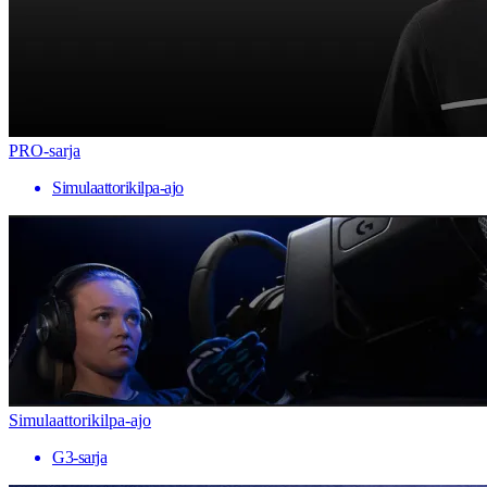
PRO-sarja
Simulaattorikilpa-ajo
Simulaattorikilpa-ajo
G3-sarja