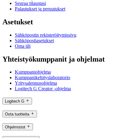
Seuraa tilaustasi
Palautukset ja peruutukset
Asetukset
Sähköpostin rekisteröitymissivu
Sähköpostiasetukset
Oma tili
Yhteistyökumppanit ja ohjelmat
Kumppaniohjelma
Kumppanikehityslaboratorio
Yritysalennusohjelma
Logitech G Creator -ohjelma
Logitech G
Osta tuotteita
Ohjelmistot