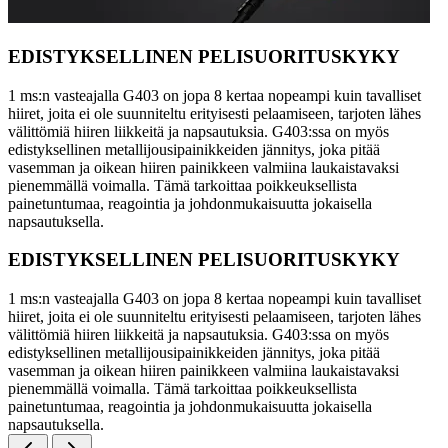
EDISTYKSELLINEN PELISUORITUSKYKY
1 ms:n vasteajalla G403 on jopa 8 kertaa nopeampi kuin tavalliset
hiiret, joita ei ole suunniteltu erityisesti pelaamiseen, tarjoten lähes
välittömiä hiiren liikkeitä ja napsautuksia. G403:ssa on myös
edistyksellinen metallijousipainikkeiden jännitys, joka pitää
vasemman ja oikean hiiren painikkeen valmiina laukaistavaksi
pienemmällä voimalla. Tämä tarkoittaa poikkeuksellista
painetuntumaa, reagointia ja johdonmukaisuutta jokaisella
napsautuksella.
EDISTYKSELLINEN PELISUORITUSKYKY
1 ms:n vasteajalla G403 on jopa 8 kertaa nopeampi kuin tavalliset
hiiret, joita ei ole suunniteltu erityisesti pelaamiseen, tarjoten lähes
välittömiä hiiren liikkeitä ja napsautuksia. G403:ssa on myös
edistyksellinen metallijousipainikkeiden jännitys, joka pitää
vasemman ja oikean hiiren painikkeen valmiina laukaistavaksi
pienemmällä voimalla. Tämä tarkoittaa poikkeuksellista
painetuntumaa, reagointia ja johdonmukaisuutta jokaisella
napsautuksella.