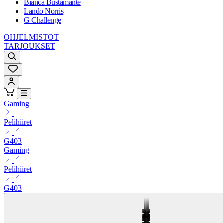
Bianca Bustamante
Lando Norris
G Challenge
OHJELMISTOT
TARJOUKSET
Gaming
Pelihiiret
G403
Gaming
Pelihiiret
G403