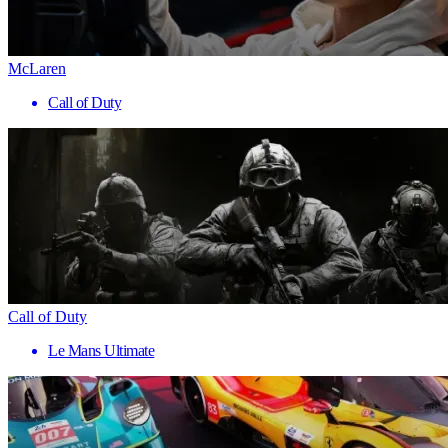
McLaren
Call of Duty
Call of Duty
Le Mans Ultimate