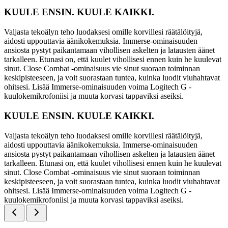
KUULE ENSIN. KUULE KAIKKI.
Valjasta tekoälyn teho luodaksesi omille korvillesi räätälöityjä,
aidosti uppouttavia äänikokemuksia. Immerse-ominaisuuden
ansiosta pystyt paikantamaan vihollisen askelten ja latausten äänet
tarkalleen. Etunasi on, että kuulet vihollisesi ennen kuin he kuulevat
sinut. Close Combat -ominaisuus vie sinut suoraan toiminnan
keskipisteeseen, ja voit suorastaan tuntea, kuinka luodit viuhahtavat
ohitsesi. Lisää Immerse-ominaisuuden voima Logitech G -
kuulokemikrofoniisi ja muuta korvasi tappaviksi aseiksi.
KUULE ENSIN. KUULE KAIKKI.
Valjasta tekoälyn teho luodaksesi omille korvillesi räätälöityjä,
aidosti uppouttavia äänikokemuksia. Immerse-ominaisuuden
ansiosta pystyt paikantamaan vihollisen askelten ja latausten äänet
tarkalleen. Etunasi on, että kuulet vihollisesi ennen kuin he kuulevat
sinut. Close Combat -ominaisuus vie sinut suoraan toiminnan
keskipisteeseen, ja voit suorastaan tuntea, kuinka luodit viuhahtavat
ohitsesi. Lisää Immerse-ominaisuuden voima Logitech G -
kuulokemikrofoniisi ja muuta korvasi tappaviksi aseiksi.