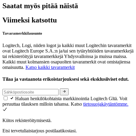
Saatat myös pitää näistä
Viimeksi katsottu
Tavaramerkkilausunto
Logitech, Logi, niiden logot ja kaikki muut Logitechin tavaramerkit
ovat Logitech Europe S.A.:n ja/tai sen tytäryhtiöiden tavaramerkkejä
tai rekisteröityjä tavaramerkkejä Yhdysvalloissa ja muissa maissa.
Kaikki muut kolmansien osapuolten tavaramerkit ovat omistajiensa
omaisuutta.
Katso kaikki tavaramerkit
Tilaa ja vastaanota erikoistarjouksesi sekä eksklusiiviset edut.
Haluan henkilökohtaista markkinointia Logitech Gltä. Voit
peruuttaa tilauksen milloin tahansa. Katso
tietosuojakäytäntömme.
Kiitos rekisteröitymisestä.
Etsi tervetuliaistarjous postilaatikostasi.