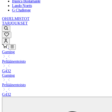
Bianca Bustamante
Lando Norris
G Challenge
OHJELMISTOT
TARJOUKSET
Gaming
Peliäänentoisto
G432
Gaming
Peliäänentoisto
G432