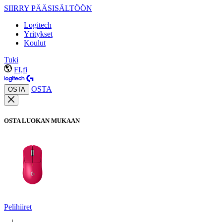
SIIRRY PÄÄSISÄLTÖÖN
Logitech
Yritykset
Koulut
Tuki
FI,fi
OSTA
OSTA
OSTA LUOKAN MUKAAN
Pelihiiret