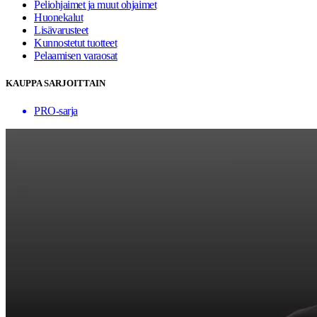
Peliohjaimet ja muut ohjaimet
Huonekalut
Lisävarusteet
Kunnostetut tuotteet
Pelaamisen varaosat
KAUPPA SARJOITTAIN
PRO-sarja