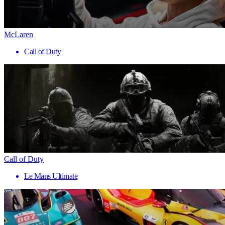
McLaren
Call of Duty
Call of Duty
Le Mans Ultimate