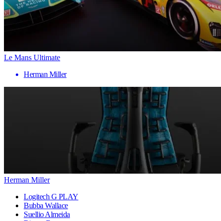
Le Mans Ultimate
Herman Miller
Herman Miller
Logitech G PLAY
Bubba Wallace
Suellio Almeida