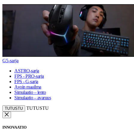
G5-sarja
ASTRO-sarja
FPS - PRO-sarja
FPS - G-sarja
Avoin maailma
Simulaatio – lento
Simulaatio – avaruus
TUTUSTU
TUTUSTU
INNOVAATIO