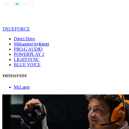
TRUEFORCE
Direct Drive
Mekaaniset kytkimet
PRO-G AUDIO
POWERPLAY 2
LIGHTSYNC
BLUE VO!CE
YHTEISTYÖT
McLaren