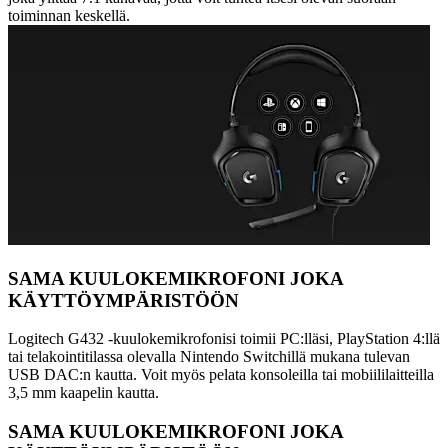
toiminnan keskellä.
SAMA KUULOKEMIKROFONI JOKA
KÄYTTÖYMPÄRISTÖÖN
Logitech G432 -kuulokemikrofonisi toimii PC:lläsi, PlayStation 4:llä
tai telakointitilassa olevalla Nintendo Switchillä mukana tulevan
USB DAC:n kautta. Voit myös pelata konsoleilla tai mobiililaitteilla
3,5 mm kaapelin kautta.
SAMA KUULOKEMIKROFONI JOKA