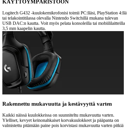
KÄYTTÖYMPÄRISTÖÖN
Logitech G432 -kuulokemikrofonisi toimii PC:lläsi, PlayStation 4:llä
tai telakointitilassa olevalla Nintendo Switchillä mukana tulevan
USB DAC:n kautta. Voit myös pelata konsoleilla tai mobiililaitteilla
3,5 mm kaapelin kautta.
Rakennettu mukavuutta ja kestävyyttä varten
Kaikki näissä kuulokkeissa on suunniteltu mukavuutta varten.
Ylelliset, kevyet keinonahkaiset korvakuulokkeet ja pääpanta on
valmistettu pitämään paine pois korvistasi mukavuutta varten pitkiä