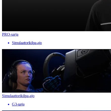
PRO-sarja
Simulaattorikilpa-ajo
Simulaattorikilpa-ajo
G3-sarja