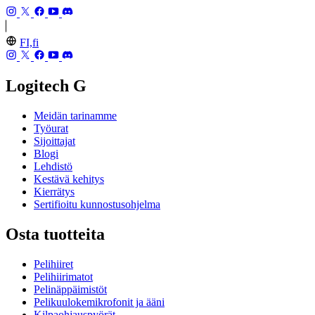
FI,fi
Logitech G
Meidän tarinamme
Työurat
Sijoittajat
Blogi
Lehdistö
Kestävä kehitys
Kierrätys
Sertifioitu kunnostusohjelma
Osta tuotteita
Pelihiiret
Pelihiirimatot
Pelinäppäimistöt
Pelikuulokemikrofonit ja ääni
Kilpaohjauspyörät