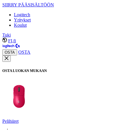
SIIRRY PÄÄSISÄLTÖÖN
Logitech
Yritykset
Koulut
Tuki
FI,fi
OSTA
OSTA
OSTA LUOKAN MUKAAN
Pelihiiret