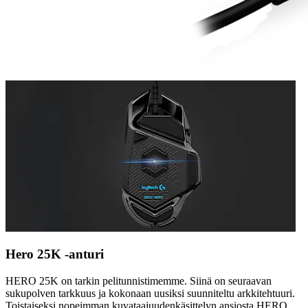
Hero 25K -anturi
HERO 25K on tarkin pelitunnistimemme. Siinä on seuraavan
sukupolven tarkkuus ja kokonaan uusiksi suunniteltu arkkitehtuuri.
Toistaiseksi nopeimman kuvataajuudenkäsittelyn ansiosta HERO