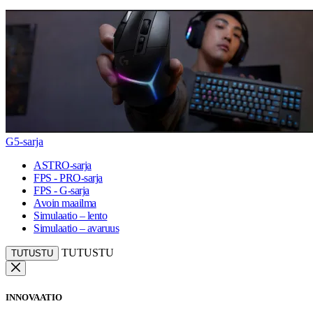
G5-sarja
ASTRO-sarja
FPS - PRO-sarja
FPS - G-sarja
Avoin maailma
Simulaatio – lento
Simulaatio – avaruus
TUTUSTU
TUTUSTU
INNOVAATIO