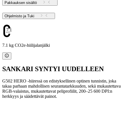
Pakkauksen sisältö
Ohjelmisto ja Tuki
7.1
7.1 kg CO2e-hiilijalanjälki
SANKARI SYNTYI UUDELLEEN
G502 HERO -hiiressä on edistyksellinen optinen tunnistin, joka
takaa parhaan mahdollisen seurantatarkkuuden, sekä mukautettava
RGB-valaistus, mukautettavat peliprofiilit, 200–25 600 DPI:n
herkkyys ja säädettävät painot.