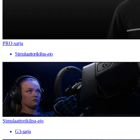
PRO-sarja
Simulaattorikilpa-ajo
Simulaattorikilpa-ajo
G3-sarja