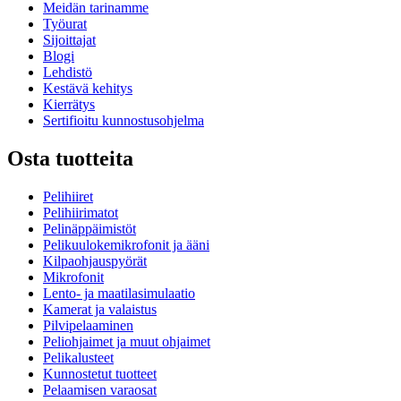
Meidän tarinamme
Työurat
Sijoittajat
Blogi
Lehdistö
Kestävä kehitys
Kierrätys
Sertifioitu kunnostusohjelma
Osta tuotteita
Pelihiiret
Pelihiirimatot
Pelinäppäimistöt
Pelikuulokemikrofonit ja ääni
Kilpaohjauspyörät
Mikrofonit
Lento- ja maatilasimulaatio
Kamerat ja valaistus
Pilvipelaaminen
Peliohjaimet ja muut ohjaimet
Pelikalusteet
Kunnostetut tuotteet
Pelaamisen varaosat