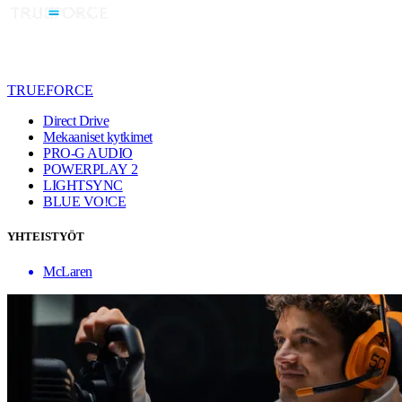
TRUEFORCE
Direct Drive
Mekaaniset kytkimet
PRO-G AUDIO
POWERPLAY 2
LIGHTSYNC
BLUE VO!CE
YHTEISTYÖT
McLaren