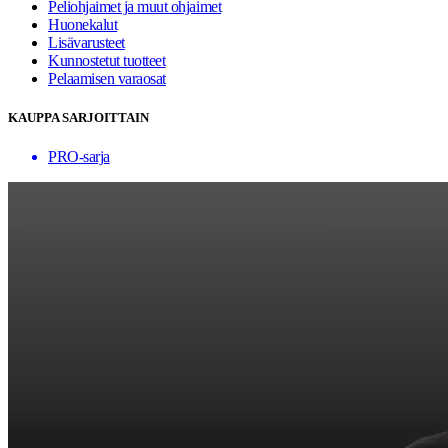
Peliohjaimet ja muut ohjaimet
Huonekalut
Lisävarusteet
Kunnostetut tuotteet
Pelaamisen varaosat
KAUPPA SARJOITTAIN
PRO-sarja