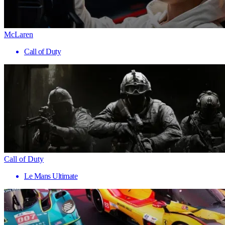
McLaren
Call of Duty
Call of Duty
Le Mans Ultimate