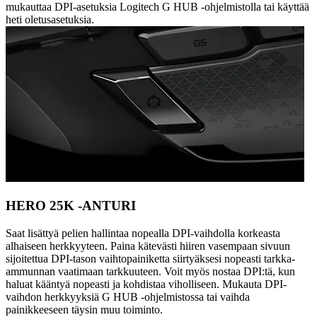
mukauttaa DPI-asetuksia Logitech G HUB -ohjelmistolla tai käyttää
heti oletusasetuksia.
HERO 25K -ANTURI
Saat lisättyä pelien hallintaa nopealla DPI-vaihdolla korkeasta
alhaiseen herkkyyteen. Paina kätevästi hiiren vasempaan sivuun
sijoitettua DPI-tason vaihtopainiketta siirtyäksesi nopeasti tarkka-
ammunnan vaatimaan tarkkuuteen. Voit myös nostaa DPI:tä, kun
haluat kääntyä nopeasti ja kohdistaa viholliseen. Mukauta DPI-
vaihdon herkkyyksiä G HUB -ohjelmistossa tai vaihda
painikkeeseen täysin muu toiminto.