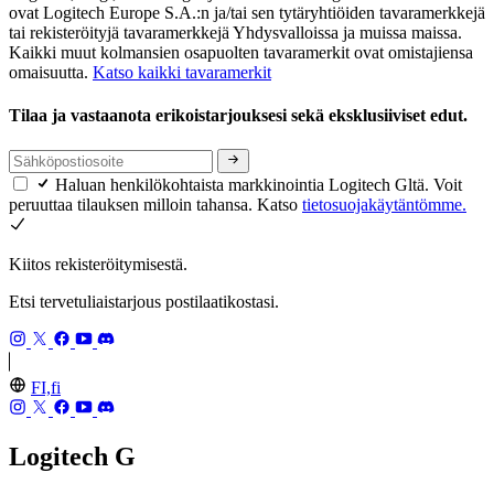
ovat Logitech Europe S.A.:n ja/tai sen tytäryhtiöiden tavaramerkkejä
tai rekisteröityjä tavaramerkkejä Yhdysvalloissa ja muissa maissa.
Kaikki muut kolmansien osapuolten tavaramerkit ovat omistajiensa
omaisuutta.
Katso kaikki tavaramerkit
Tilaa ja vastaanota erikoistarjouksesi sekä eksklusiiviset edut.
Haluan henkilökohtaista markkinointia Logitech Gltä. Voit
peruuttaa tilauksen milloin tahansa. Katso
tietosuojakäytäntömme.
Kiitos rekisteröitymisestä.
Etsi tervetuliaistarjous postilaatikostasi.
FI,fi
Logitech G