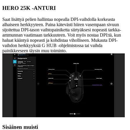
HERO 25K -ANTURI
Saat lisättyä pelien hallintaa nopealla DPI-vaihdolla korkeasta
alhaiseen herkkyyteen. Paina kätevästi hiiren vasempaan sivuun
sijoitettua DPI-tason vaihtopainiketta siirtyäksesi nopeasti tarkka-
ammunnan vaatimaan tarkkuuteen. Voit myös nostaa DPI:tä, kun
haluat kääntyä nopeasti ja kohdistaa viholliseen. Mukauta DPI-
vaihdon herkkyyksiä G HUB -ohjelmistossa tai vaihda
painikkeeseen täysin muu toiminto.
Sisäinen muisti