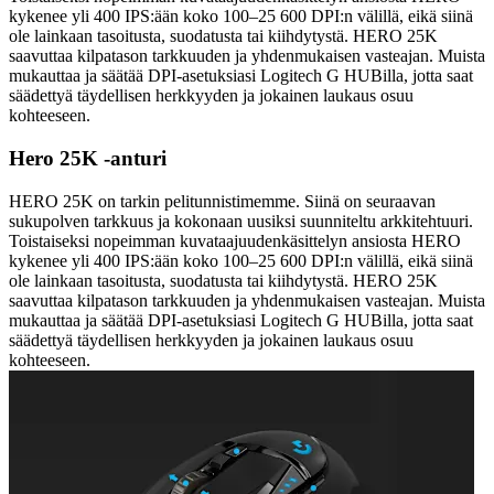
kykenee yli 400 IPS:ään koko 100–25 600 DPI:n välillä, eikä siinä
ole lainkaan tasoitusta, suodatusta tai kiihdytystä. HERO 25K
saavuttaa kilpatason tarkkuuden ja yhdenmukaisen vasteajan. Muista
mukauttaa ja säätää DPI-asetuksiasi Logitech G HUBilla, jotta saat
säädettyä täydellisen herkkyyden ja jokainen laukaus osuu
kohteeseen.
Hero 25K -anturi
HERO 25K on tarkin pelitunnistimemme. Siinä on seuraavan
sukupolven tarkkuus ja kokonaan uusiksi suunniteltu arkkitehtuuri.
Toistaiseksi nopeimman kuvataajuudenkäsittelyn ansiosta HERO
kykenee yli 400 IPS:ään koko 100–25 600 DPI:n välillä, eikä siinä
ole lainkaan tasoitusta, suodatusta tai kiihdytystä. HERO 25K
saavuttaa kilpatason tarkkuuden ja yhdenmukaisen vasteajan. Muista
mukauttaa ja säätää DPI-asetuksiasi Logitech G HUBilla, jotta saat
säädettyä täydellisen herkkyyden ja jokainen laukaus osuu
kohteeseen.