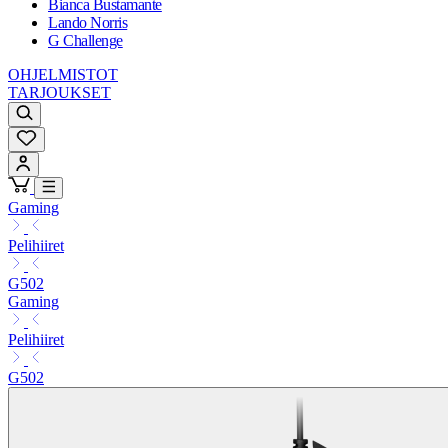
Bianca Bustamante
Lando Norris
G Challenge
OHJELMISTOT
TARJOUKSET
Gaming
Pelihiiret
G502
Gaming
Pelihiiret
G502