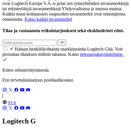
ovat Logitech Europe S.A.:n ja/tai sen tytäryhtiöiden tavaramerkkejä
tai rekisteröityjä tavaramerkkejä Yhdysvalloissa ja muissa maissa.
Kaikki muut kolmansien osapuolten tavaramerkit ovat omistajiensa
omaisuutta.
Katso kaikki tavaramerkit
Tilaa ja vastaanota erikoistarjouksesi sekä eksklusiiviset edut.
Haluan henkilökohtaista markkinointia Logitech Gltä. Voit
peruuttaa tilauksen milloin tahansa. Katso
tietosuojakäytäntömme.
Kiitos rekisteröitymisestä.
Etsi tervetuliaistarjous postilaatikostasi.
FI,fi
Logitech G