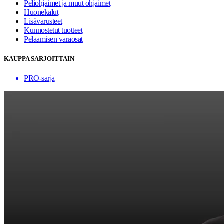
Peliohjaimet ja muut ohjaimet
Huonekalut
Lisävarusteet
Kunnostetut tuotteet
Pelaamisen varaosat
KAUPPA SARJOITTAIN
PRO-sarja