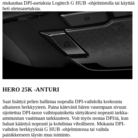
mukauttaa DPI-asetuksia Logitech G HUB -ohjelmistolla tai käyttää
heti oletusasetuksia.
HERO 25K -ANTURI
Saat lisättyä pelien hallintaa nopealla DPI-vaihdolla korkeasta
alhaiseen herkkyyteen. Paina kätevästi hiiren vasempaan sivuun
sijoitettua DPI-tason vaihtopainiketta siirtyäksesi nopeasti tarkka-
ammunnan vaatimaan tarkkuuteen. Voit myös nostaa DPI:tä, kun
haluat kääntyä nopeasti ja kohdistaa viholliseen. Mukauta DPI-
vaihdon herkkyyksiä G HUB -ohjelmistossa tai vaihda
painikkeeseen täysin muu toiminto.