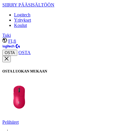
SIIRRY PÄÄSISÄLTÖÖN
Logitech
Yritykset
Koulut
Tuki
FI,fi
OSTA
OSTA
OSTA LUOKAN MUKAAN
Pelihiiret