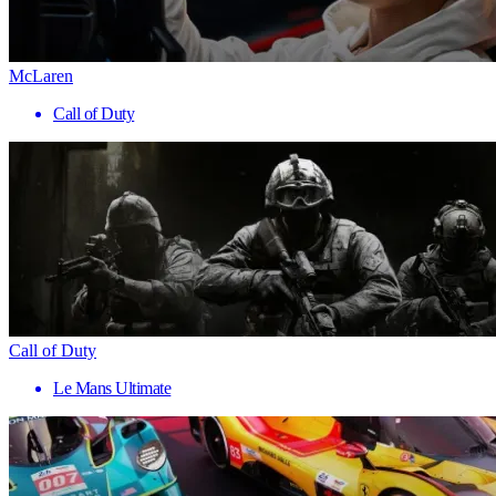
McLaren
Call of Duty
Call of Duty
Le Mans Ultimate