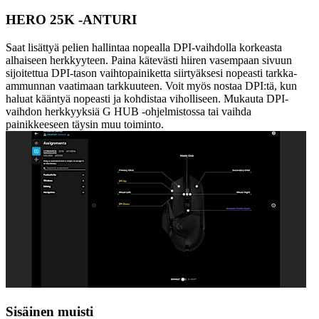
HERO 25K -ANTURI
Saat lisättyä pelien hallintaa nopealla DPI-vaihdolla korkeasta
alhaiseen herkkyyteen. Paina kätevästi hiiren vasempaan sivuun
sijoitettua DPI-tason vaihtopainiketta siirtyäksesi nopeasti tarkka-
ammunnan vaatimaan tarkkuuteen. Voit myös nostaa DPI:tä, kun
haluat kääntyä nopeasti ja kohdistaa viholliseen. Mukauta DPI-
vaihdon herkkyyksiä G HUB -ohjelmistossa tai vaihda
painikkeeseen täysin muu toiminto.
Sisäinen muisti