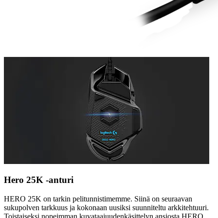
Hero 25K -anturi
HERO 25K on tarkin pelitunnistimemme. Siinä on seuraavan
sukupolven tarkkuus ja kokonaan uusiksi suunniteltu arkkitehtuuri.
Toistaiseksi nopeimman kuvataajuudenkäsittelyn ansiosta HERO