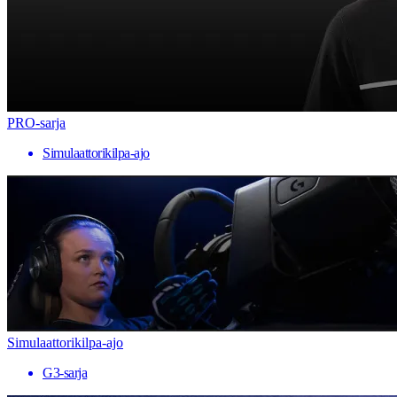
PRO-sarja
Simulaattorikilpa-ajo
Simulaattorikilpa-ajo
G3-sarja