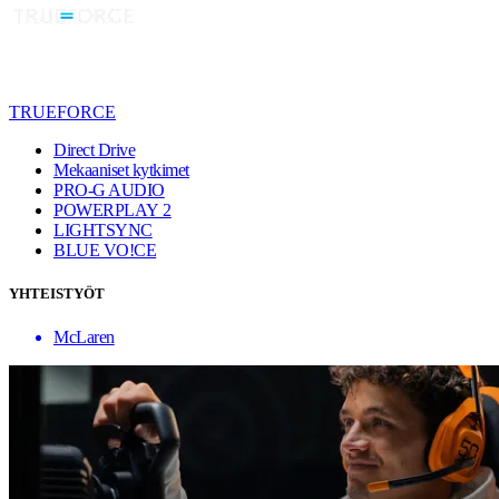
TRUEFORCE
Direct Drive
Mekaaniset kytkimet
PRO-G AUDIO
POWERPLAY 2
LIGHTSYNC
BLUE VO!CE
YHTEISTYÖT
McLaren