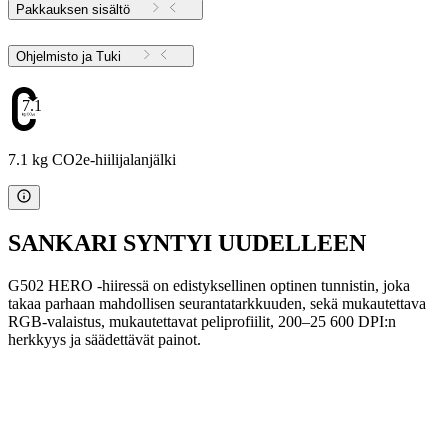
Pakkauksen sisältö
Ohjelmisto ja Tuki
7.1
7.1 kg CO2e-hiilijalanjälki
SANKARI SYNTYI UUDELLEEN
G502 HERO -hiiressä on edistyksellinen optinen tunnistin, joka
takaa parhaan mahdollisen seurantatarkkuuden, sekä mukautettava
RGB-valaistus, mukautettavat peliprofiilit, 200–25 600 DPI:n
herkkyys ja säädettävät painot.