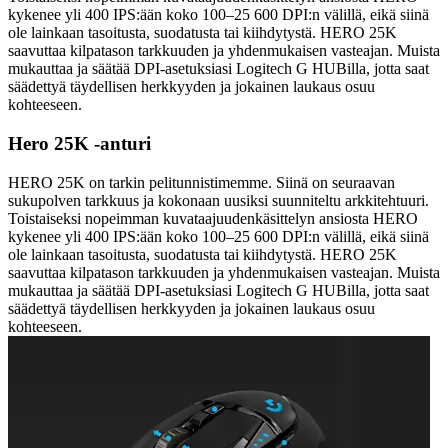
kykenee yli 400 IPS:ään koko 100–25 600 DPI:n välillä, eikä siinä
ole lainkaan tasoitusta, suodatusta tai kiihdytystä. HERO 25K
saavuttaa kilpatason tarkkuuden ja yhdenmukaisen vasteajan. Muista
mukauttaa ja säätää DPI-asetuksiasi Logitech G HUBilla, jotta saat
säädettyä täydellisen herkkyyden ja jokainen laukaus osuu
kohteeseen.
Hero 25K -anturi
HERO 25K on tarkin pelitunnistimemme. Siinä on seuraavan
sukupolven tarkkuus ja kokonaan uusiksi suunniteltu arkkitehtuuri.
Toistaiseksi nopeimman kuvataajuudenkäsittelyn ansiosta HERO
kykenee yli 400 IPS:ään koko 100–25 600 DPI:n välillä, eikä siinä
ole lainkaan tasoitusta, suodatusta tai kiihdytystä. HERO 25K
saavuttaa kilpatason tarkkuuden ja yhdenmukaisen vasteajan. Muista
mukauttaa ja säätää DPI-asetuksiasi Logitech G HUBilla, jotta saat
säädettyä täydellisen herkkyyden ja jokainen laukaus osuu
kohteeseen.