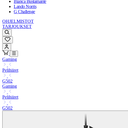
Bianca Bustamante
Lando Norris
G Challenge
OHJELMISTOT
TARJOUKSET
Gaming
Pelihiiret
G502
Gaming
Pelihiiret
G502