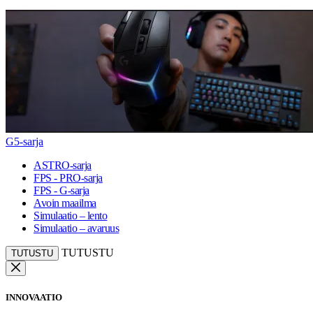
G5-sarja
ASTRO-sarja
FPS - PRO-sarja
FPS - G-sarja
Avoin maailma
Simulaatio – lento
Simulaatio – avaruus
TUTUSTU
TUTUSTU
INNOVAATIO