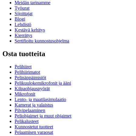
Meidän tarinamme
Työurat
Sijoittajat
Blogi
Lehdistö
Kestävä kehitys
Kierrätys
Sertifioitu kunnostusohjelma
Osta tuotteita
Pelihiiret
Pelihiirimatot
Pelinäppäimistöt
Pelikuulokemikrofonit ja ääni
Kilpaohjauspyörät
Mikrofonit
Lento- ja maatilasimulaatio
Kamerat ja valaistus
Pilvipelaaminen
Peliohjaimet ja muut ohjaimet
Pelikalusteet
Kunnostetut tuotteet
Pelaamisen varaosat